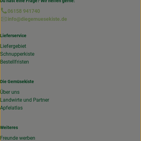
Du hast eine Frage? Wir helfen gerne:
06158 941740
info@diegemuesekiste.de
Lieferservice
Liefergebiet
Schnupperkiste
Bestellfristen
Die Gemüsekiste
Über uns
Landwirte und Partner
Apfelatlas
Weiteres
Freunde werben