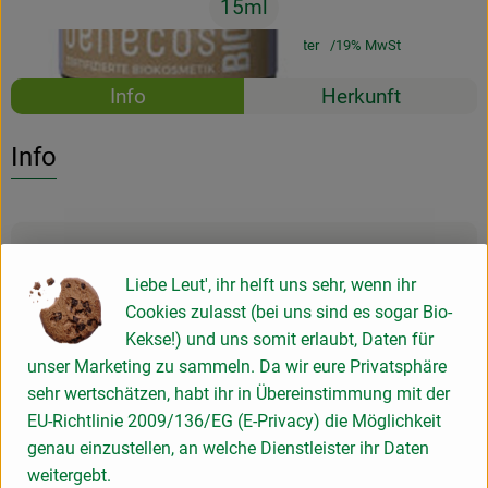
15ml
#6202
4,99 €
/ 15ml
332,67 €
/ Liter
19% MwSt
Rezepte
Info
Herkunft
Es wurden k
Entdecke passende Rezepte
Info
Produktinformationen
Liebe Leut', ihr helft uns sehr, wenn ihr
Cookies zulasst (bei uns sind es sogar Bio-
Produktdatenblatt
Kekse!) und uns somit erlaubt, Daten für
unser Marketing zu sammeln. Da wir eure Privatsphäre
sehr wertschätzen, habt ihr in Übereinstimmung mit der
EU-Richtlinie 2009/136/EG (E-Privacy) die Möglichkeit
Herkunft
genau einzustellen, an welche Dienstleister ihr Daten
weitergebt.