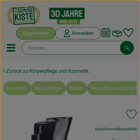
Warenko
Registrieren
Anmelden
Link
Mobiles Menu öffnen oder sc
Such
Zurück zu Körperpflege und Kosmetik
Abokisten
Kochboxen
Duschen
Nagelpflege
Bäder
Haarpflege und Sham
Angebote & Saisonales
Pr
Frisches
, Verband:
Naturkosmetikprodukte
Weine
, 
.