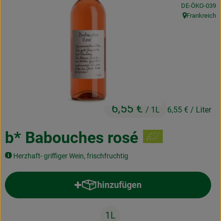
, Kontrollstelle
DE-ÖKO-039
Kochen & Backen
Frankreich
, Herkunft:
Naturkost
Drogerie
Über uns
6,55 €
/ 1L
6,55 €
/ Liter
Blog
Rezepte
b* Babouches rosé
Nützliches
Herzhaft- griffiger Wein, frischfruchtig
Veranstaltungen
hinzufügen
Produkt zum Warenkorb hinzufü
1L