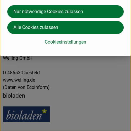
Herkunft
Nur notwendige Cookies zulassen
Alle Cookies zulassen
Hersteller: bioladen
Cookieeinstellungen
Frankreich
Weiling GmbH
D 48653 Coesfeld
www.weiling.de
(Daten von Ecoinform)
bioladen