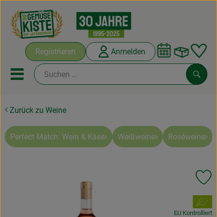
Warenko
Registrieren
Anmelden
Link
Mobiles Menu öffnen oder sc
Such
Zurück zu Weine
Abokisten
Kochboxen
Perfect Match: Wein & Käse
Weißweine
Roséweine
Angebote & Saisonales
Pr
Frisches
, Verband:
Weine
EU Kontrolliert