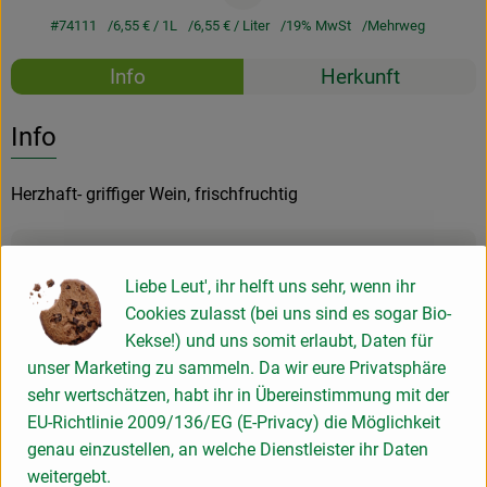
#74111
6,55 €
/ 1L
6,55 €
/ Liter
19% MwSt
Mehrweg
Rezepte
Info
Herkunft
Es wurden k
Entdecke passende Rezepte
Info
Herzhaft- griffiger Wein, frischfruchtig
Produktinformationen
Liebe Leut', ihr helft uns sehr, wenn ihr
Cookies zulasst (bei uns sind es sogar Bio-
Kekse!) und uns somit erlaubt, Daten für
Zutaten
unser Marketing zu sammeln. Da wir eure Privatsphäre
sehr wertschätzen, habt ihr in Übereinstimmung mit der
EU-Richtlinie 2009/136/EG (E-Privacy) die Möglichkeit
Produktdatenblatt
genau einzustellen, an welche Dienstleister ihr Daten
weitergebt.