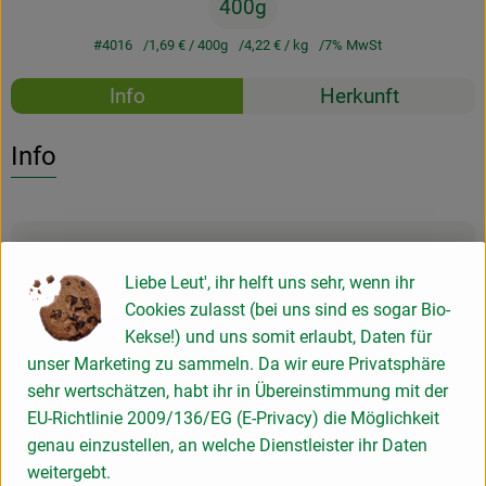
400g
#4016
1,69 €
/ 400g
4,22 €
/ kg
7% MwSt
Rezepte
Info
Herkunft
Es wurden k
Entdecke passende Rezepte
Info
Produktinformationen
Liebe Leut', ihr helft uns sehr, wenn ihr
Cookies zulasst (bei uns sind es sogar Bio-
Zutaten
Kekse!) und uns somit erlaubt, Daten für
unser Marketing zu sammeln. Da wir eure Privatsphäre
sehr wertschätzen, habt ihr in Übereinstimmung mit der
Produktdatenblatt
EU-Richtlinie 2009/136/EG (E-Privacy) die Möglichkeit
genau einzustellen, an welche Dienstleister ihr Daten
weitergebt.