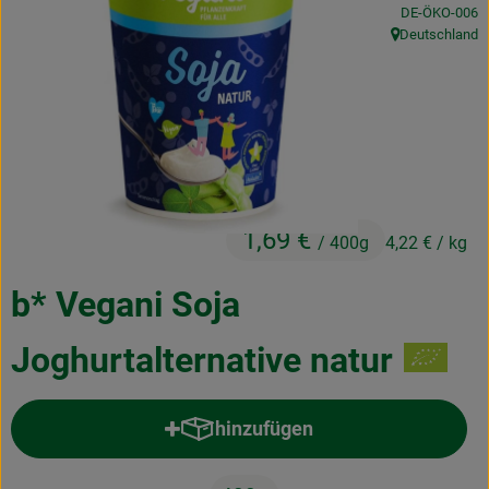
, Kontrollstelle
DE-ÖKO-006
Kochen & Backen
Deutschland
, Herkunft:
Naturkost
Drogerie
Über uns
1,69 €
/ 400g
4,22 €
/ kg
Blog
Rezepte
b* Vegani Soja
Nützliches
Joghurtalternative natur
Veranstaltungen
hinzufügen
Produkt zum Warenkorb hinzufü