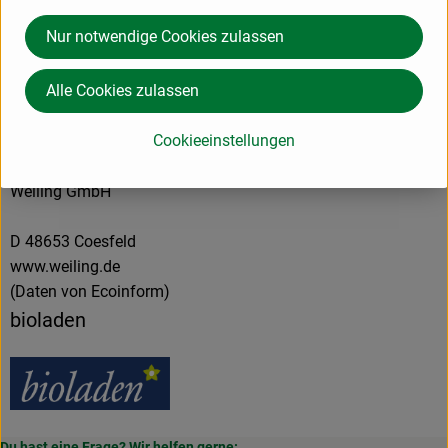
Herkunft
Nur notwendige Cookies zulassen
Alle Cookies zulassen
Hersteller: bioladen
Cookieeinstellungen
Deutschland
Weiling GmbH
D 48653 Coesfeld
www.weiling.de
(Daten von Ecoinform)
bioladen
Du hast eine Frage? Wir helfen gerne: