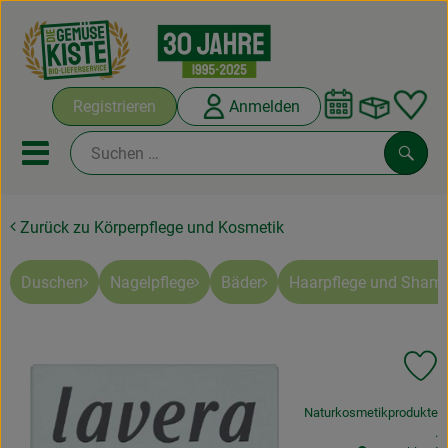
Warenko
Registrieren
Anmelden
Link
Mobiles Menu öffnen oder sc
Such
Zurück zu Körperpflege und Kosmetik
Abokisten
Kochboxen
Duschen
Nagelpflege
Bäder
Haarpflege und Sham
Angebote & Saisonales
Pr
Frisches
, Verband:
Naturkosmetikprodukte
Weine
, 
.