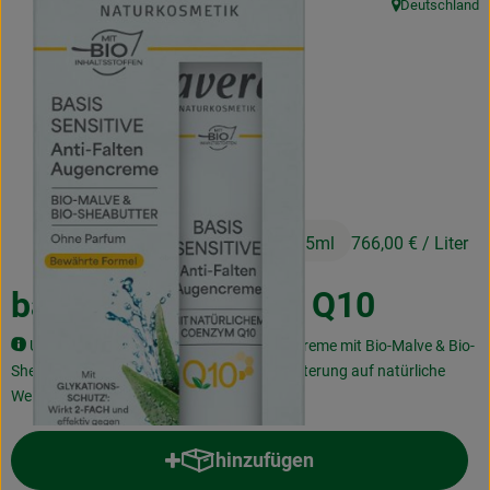
Deutschland
, Herkunft:
Kochen & Backen
Naturkost
Drogerie
Über uns
11,49 €
/ 15ml
766,00 €
/ Liter
Blog
Rezepte
basis Augencreme Q10
Nützliches
Unsere basis sensitiv Anti-Falten Augencreme mit Bio-Malve & Bio-
Sheabutter wirkt den Anzeichen von Hautalterung auf natürliche
Veranstaltungen
Weise entgegen
hinzufügen
Produkt zum Warenkorb hinzufü