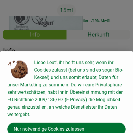
15ml
#4789
11,49 €
/ 15ml
766,00 €
/ Liter
19% MwSt
Rezepte
Info
Herkunft
Es wurden k
Entdecke passende Rezepte
Info
Liebe Leut', ihr helft uns sehr, wenn ihr
Unsere basis sensitiv Anti-Falten Augencreme mit Bio-Malve
Cookies zulasst (bei uns sind es sogar Bio-
& Bio-Sheabutter wirkt den Anzeichen von Hautalterung auf
Kekse!) und uns somit erlaubt, Daten für
natürliche Weise entgegen
unser Marketing zu sammeln. Da wir eure Privatsphäre
sehr wertschätzen, habt ihr in Übereinstimmung mit der
EU-Richtlinie 2009/136/EG (E-Privacy) die Möglichkeit
Produktinformationen
genau einzustellen, an welche Dienstleister ihr Daten
weitergebt.
Produktdatenblatt
Nur notwendige Cookies zulassen