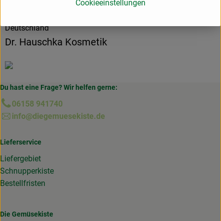
Cookieeinstellungen
Hersteller: WALA Heilmittel GmbH
Deutschland
Dr. Hauschka Kosmetik
Du hast eine Frage? Wir helfen gerne:
06158 941740
info@diegemuesekiste.de
Lieferservice
Liefergebiet
Schnupperkiste
Bestellfristen
Die Gemüsekiste