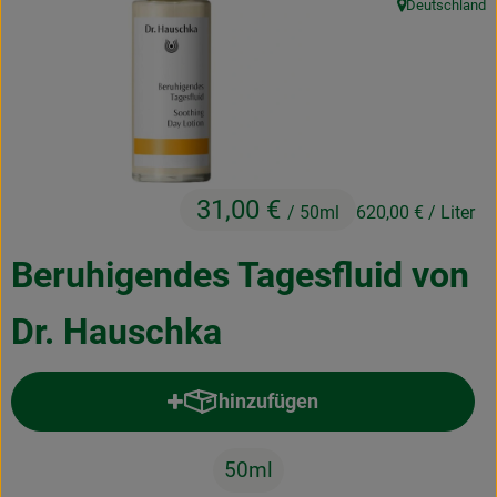
Deutschland
, Herkunft:
Kochen & Backen
Naturkost
Drogerie
Über uns
31,00 €
/ 50ml
620,00 €
/ Liter
Blog
Beruhigendes Tagesfluid von
Rezepte
Dr. Hauschka
Nützliches
Veranstaltungen
hinzufügen
Produkt zum Warenkorb hinzufü
50ml