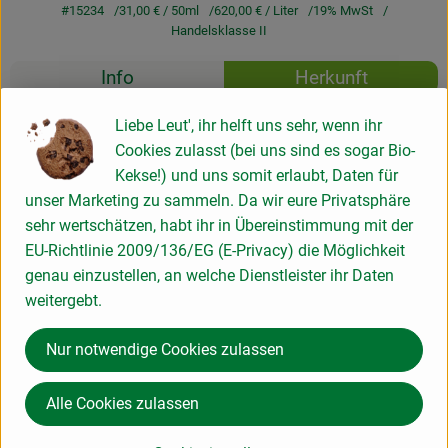
#15234
31,00 €
/ 50ml
620,00 €
/ Liter
19% MwSt
Handelsklasse II
Rezepte
Info
Herkunft
Es wurden k
Entdecke passende Rezepte
Liebe Leut', ihr helft uns sehr, wenn ihr
Info
Cookies zulasst (bei uns sind es sogar Bio-
Kekse!) und uns somit erlaubt, Daten für
unser Marketing zu sammeln. Da wir eure Privatsphäre
Produktinformationen
sehr wertschätzen, habt ihr in Übereinstimmung mit der
EU-Richtlinie 2009/136/EG (E-Privacy) die Möglichkeit
genau einzustellen, an welche Dienstleister ihr Daten
Produktdatenblatt
weitergebt.
Nur notwendige Cookies zulassen
Herkunft
Alle Cookies zulassen