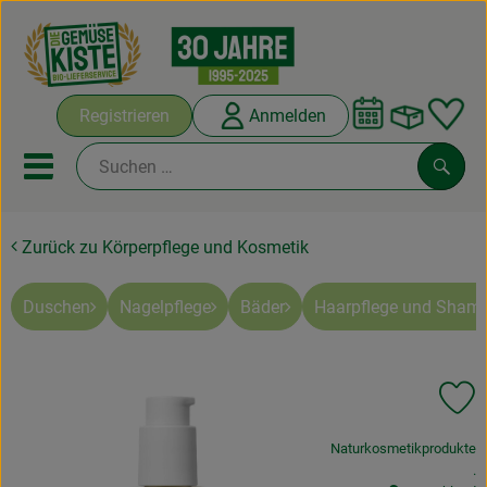
Warenko
Registrieren
Anmelden
Link
Mobiles Menu öffnen oder sc
Such
Zurück zu Körperpflege und Kosmetik
Abokisten
Kochboxen
Duschen
Nagelpflege
Bäder
Haarpflege und Sham
Angebote & Saisonales
Pr
Frisches
, Verband:
Naturkosmetikprodukte
Weine
, 
.