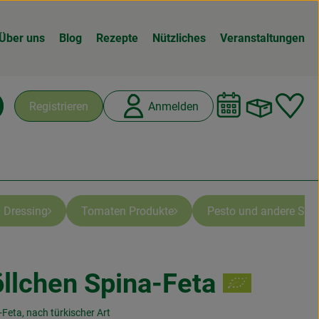
Über uns
Blog
Rezepte
Nützliches
Veranstaltungen
Warenk
L
Registrieren
Anmelden
chen
 Dressing
Tomaten Produkte
Pesto und andere Spez
llchen Spina-Feta
n
Feta, nach türkischer Art