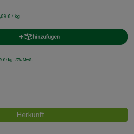
,89 €
/ kg
hinzufügen
Produkt zum Warenkorb hinzufügen
89 €
/ kg
7% MwSt
Herkunft