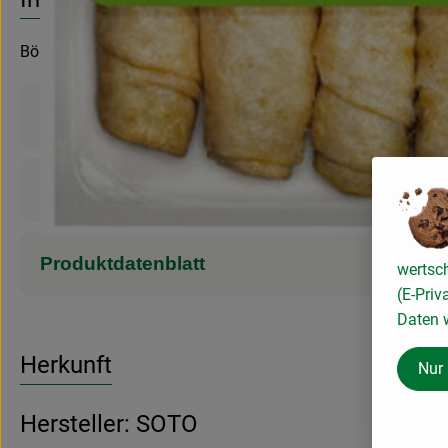
Börek-Röllchen Spinat-Feta, nach türkischer Art
Produktinformationen
Zutaten
Produktdatenblatt
wertsc
(E-Priv
Daten w
Herkunft
Nur
Hersteller: SOTO