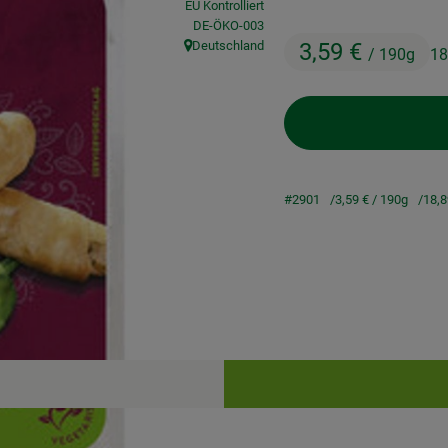
EU Kontrolliert
, Kontrollstelle:
DE-ÖKO-003
Deutschland
3,59 €
/ 190g
18
, Herkunft:
#2901
3,59 €
/ 190g
18,
Rezepte
keine passenden Rezepte gefunden.