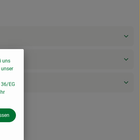
i uns
 unser
/136/EG
ihr
assen