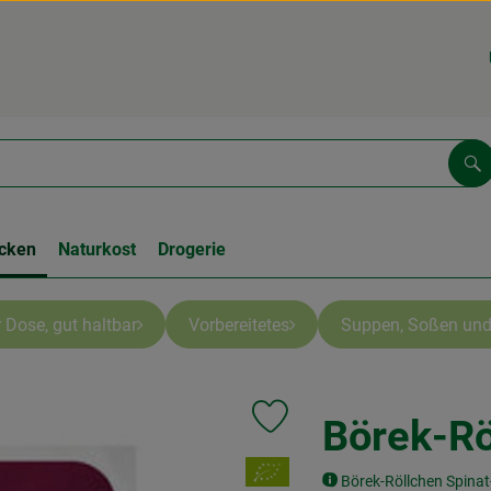
Su
cken
Naturkost
Drogerie
 Dose, gut haltbar
Vorbereitetes
Suppen, Soßen und
Börek-Rö
Produkt zu Favouriten hinzufüge
, Verband:
Börek-Röllchen Spinat-