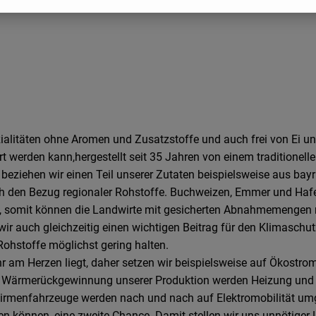
ialitäten ohne Aromen und Zusatzstoffe und auch frei von Ei un
hrt werden kann,hergestellt seit 35 Jahren von einem traditio
 beziehen wir einen Teil unserer Zutaten beispielsweise aus ba
ch den Bezug regionaler Rohstoffe. Buchweizen, Emmer und Hafer
t, somit können die Landwirte mit gesicherten Abnahmemengen r
r auch gleichzeitig einen wichtigen Beitrag für den Klimaschut
ohstoffe möglichst gering halten.
 am Herzen liegt, daher setzen wir beispielsweise auf Ökostro
els Wärmerückgewinnung unserer Produktion werden Heizung un
menfahrzeuge werden nach und nach auf Elektromobilität umge
den können, eine zweite Chance. Damit stellen wir uns unnötig