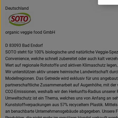
Deutschland
organic veggie food GmbH
D 83093 Bad Endorf
SOTO steht für 100% biologische und natürliche Veggie-Spez
Convenience, welche schnell zubereitet oder auch kalt verze
Wert auf regionale Rohstoffe und aktiven Klimaschutz legen,
Wir unterstützen aktiv unsere heimische Landwirtschaft dur
Modellregionen. Das Getreide wird exklusiv für uns angebau
partnerschaftliche Zusammenarbeit auf Augenhöhe, mit der wi
CO2-Emissionen, weshalb wir den Herkunfts-Radius unserer R
Umweltschutz ist ein Thema, welches uns von Anfang an sehr
Kunststoffverpackungen aus 57% recyceltem Plastik. Mitt
an benachbarte Unternehmensgebäude abgegeben. Unsere Fir
Produkten, die nicht mehr im regulären Handel verkauft wer