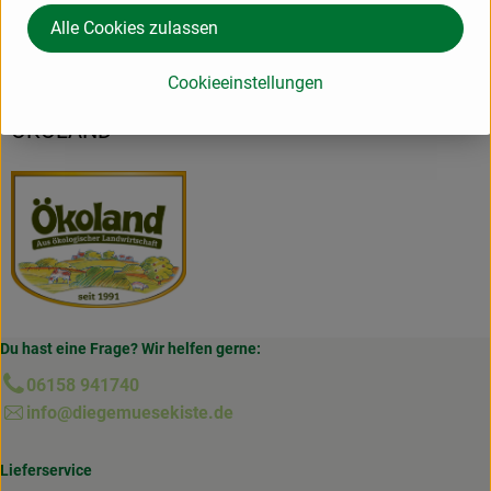
Alle Cookies zulassen
Hersteller: Ökoland GmbH Nord
Cookieeinstellungen
Deutschland
ÖKOLAND
Du hast eine Frage? Wir helfen gerne:
06158 941740
info@diegemuesekiste.de
Lieferservice