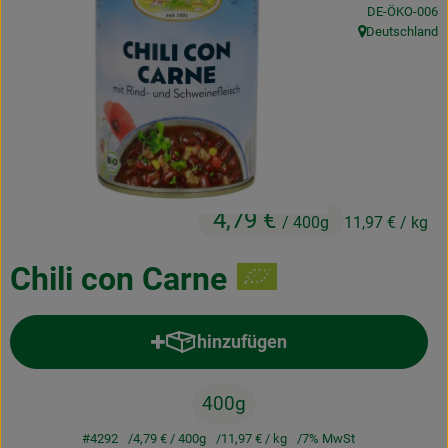
, Kontrollstelle
DE-ÖKO-006
Kochen & Backen
Deutschland
, Herkunft:
Naturkost
Drogerie
Über uns
4,79 €
/ 400g
11,97 €
/ kg
Blog
Rezepte
Chili con Carne
Nützliches
hinzufügen
Produkt zum Warenkorb hinzufü
Veranstaltungen
400g
#4292
4,79 €
/ 400g
11,97 €
/ kg
7% MwSt