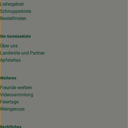
Liefergebiet
Schnupperkiste
Bestellfristen
Die Gemüsekiste
Über uns
Landwirte und Partner
Apfelatlas
Weiteres
Freunde werben
Videosammlung
Feiertage
Weingenuss
Rechtliches