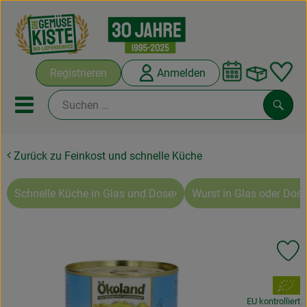
Warenko
Registrieren
Anmelden
Link
Mobiles Menu öffnen oder sc
Such
Zurück zu Feinkost und schnelle Küche
Abokisten
Kochboxen
Schnelle Küche in Glas und Dose
Wurst in Glas oder Dose
Angebote & Saisonales
Pr
Frisches
, Verband:
Weine
EU kontrolliert