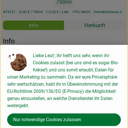
750ml
#74151
9,40 €
/ 750ml
12,53 €
/ Liter
19% MwSt
Handelsklasse II
Rezepte
Info
Herkunft
Es wurden k
Entdecke passende Rezepte
Info
Liebe Leut', ihr helft uns sehr, wenn ihr
Cookies zulasst (bei uns sind es sogar Bio-
Produktinformationen
Kekse!) und uns somit erlaubt, Daten für
unser Marketing zu sammeln. Da wir eure Privatsphäre
sehr wertschätzen, habt ihr in Übereinstimmung mit der
Produktdatenblatt
EU-Richtlinie 2009/136/EG (E-Privacy) die Möglichkeit
genau einzustellen, an welche Dienstleister ihr Daten
weitergebt.
Herkunft
Nur notwendige Cookies zulassen