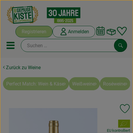
Warenko
Registrieren
Anmelden
Link
Mobiles Menu öffnen oder sc
Such
Zurück zu Weine
Abokisten
Kochboxen
Perfect Match: Wein & Käse
Weißweine
Roséweine
Angebote & Saisonales
Pr
Frisches
, Verband:
Weine
EU kontrolliert