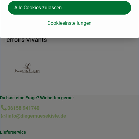
Hersteller: Fre
Alle Cookies zulassen
Frankreich
Cookieeinstellungen
Jacques Frelin Vignobles SAS La Maison des
Terroirs Vivants
Du hast eine Frage? Wir helfen gerne:
06158 941740
info@diegemuesekiste.de
Lieferservice