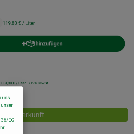
119,80 €
/ Liter
hinzufügen
Produkt zum Warenkorb hinzufügen
119,80 €
/ Liter
19% MwSt
i uns
 unser
Herkunft
/136/EG
ihr