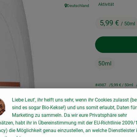
Aktivität
Deutschland
, Herkunft:
5,99 €
/ 50ml
50ml
#4987
5,99 €
/ 50ml
Liebe Leut', ihr helft uns sehr, wenn ihr Cookies zulasst (be
sind es sogar Bio-Kekse!) und uns somit erlaubt, Daten für
Rezepte
Marketing zu sammeln. Da wir eure Privatsphäre sehr
hätzen, habt ihr in Übereinstimmung mit der EU-Richtlinie 2009
keine passenden Rezepte gefunden.
acy) die Möglichkeit genau einzustellen, an welche Dienstleister 