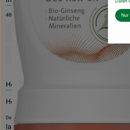
Daten w
48h+ Deo Power aus der Natur - zuverlässig geschützt selbst b
Nur
Produktinformationen
Produktdatenblatt
Herkunft
Hersteller: lavera
Deutschland
lavera