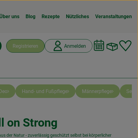
Über uns
Blog
Rezepte
Nützliches
Veranstaltungen
Warenk
L
Registrieren
Anmelden
chen
Deo
Hand- und Fußpflege
Männerpflege
Seife
l on Strong
fügen
 der Natur - zuverlässig geschützt selbst bei körperlicher