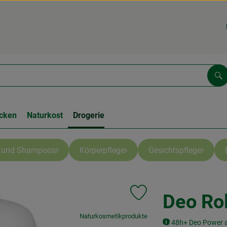
Su
cken
Naturkost
Drogerie
e und Shampoos
Körperpflege
Gesichtspflege
Deo Rol
Produkt zu Favouriten hinzu
, Verband:
Naturkosmetikprodukte
48h+ Deo Power aus
, Kontrollstelle:
.