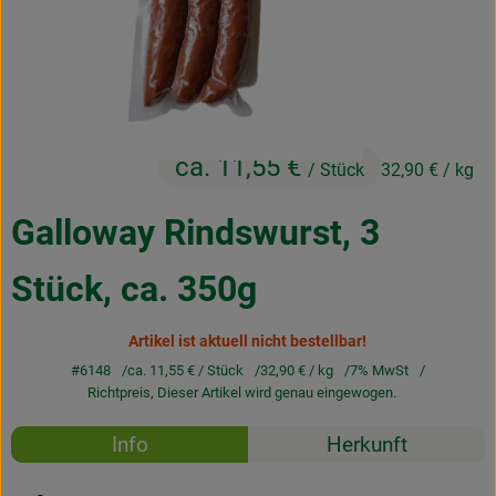
Kochen & Backen
Naturkost
Drogerie
ca. 11,55 €
/ Stück
32,90 €
/ kg
Über uns
Galloway Rindswurst, 3
Blog
Stück, ca. 350g
Rezepte
Artikel ist aktuell nicht bestellbar!
Nützliches
#6148
ca. 11,55 €
/ Stück
32,90 €
/ kg
7% MwSt
Veranstaltungen
Richtpreis,
Dieser Artikel wird genau eingewogen.
Rezepte
Info
Herkunft
Es wurden k
Entdecke passende Rezepte