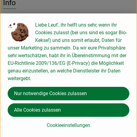
Info
Zutaten:
Liebe Leut', ihr helft uns sehr, wenn ihr
Galloway-Rindfleisch*, Nitritpökelsalz (Meersalz,
Cookies zulasst (bei uns sind es sogar Bio-
Konservierungsstoff Natriumnitrit), Pfeffer*, Muskat*,
Kekse!) und uns somit erlaubt, Daten für
Paprika*, Ingwer*, Koriander*, SENFMEHL*,
unser Marketing zu sammeln. Da wir eure Privatsphäre
Liebstockwurzel*, Chili*, Kümmel*, Knoblauch* , Fenchel*,
sehr wertschätzen, habt ihr in Übereinstimmung mit der
Cardamon*, Säureregulator: Natriumcitrat,Glucose*,
EU-Richtlinie 2009/136/EG (E-Privacy) die Möglichkeit
Antioxidantien: Ascorbinsäure, Natrium-L-Ascorbat
genau einzustellen, an welche Dienstleister ihr Daten
weitergebt.
aus kontrolliert ökologischer Erzeugung
Nur notwendige Cookies zulassen
Produktinformationen
Alle Cookies zulassen
Cookieeinstellungen
Herkunft