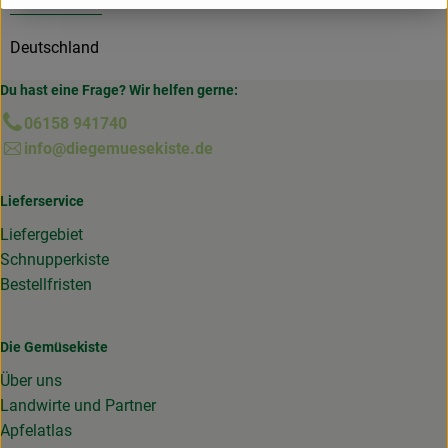
Deutschland
Du hast eine Frage? Wir helfen gerne:
06158 941740
info@diegemuesekiste.de
Lieferservice
Liefergebiet
Schnupperkiste
Bestellfristen
Die Gemüsekiste
Über uns
Landwirte und Partner
Apfelatlas