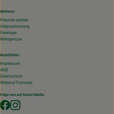
Weiteres
Freunde werben
Videosammlung
Feiertage
Weingenuss
Rechtliches
Impressum
AGB
Datenschutz
Widerruf-Formular
Folge uns auf Social Media:
Externer Link zu https://www.facebook.com/Gemuesekist
Externer Link zu https://www.instagram.com/die_g