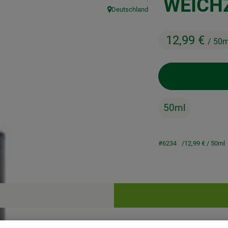
WEICH
Deutschland
, Herkunft:
12,99 €
/ 50m
50ml
#6234
12,99 €
/ 50ml
Rezepte
keine passenden Rezepte gefunden.