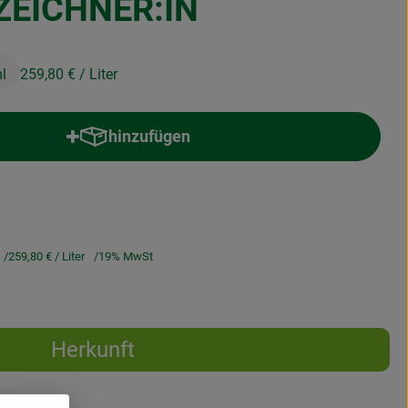
ZEICHNER:IN
l
259,80 €
/ Liter
hinzufügen
Produkt zum Warenkorb hinzufügen
259,80 €
/ Liter
19% MwSt
Herkunft