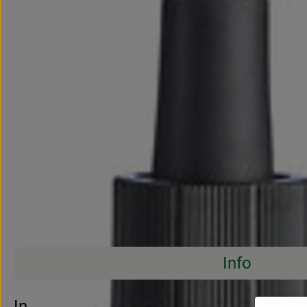
Info
Es wurden 
Entdecke passende Rezepte
Info