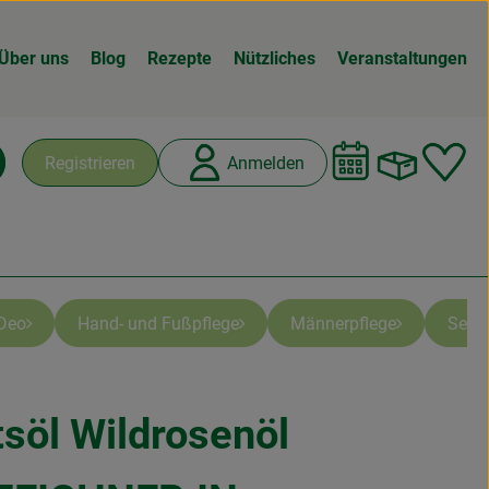
Über uns
Blog
Rezepte
Nützliches
Veranstaltungen
Warenk
L
Registrieren
Anmelden
chen
Deo
Hand- und Fußpflege
Männerpflege
Seife
söl Wildrosenöl
fügen