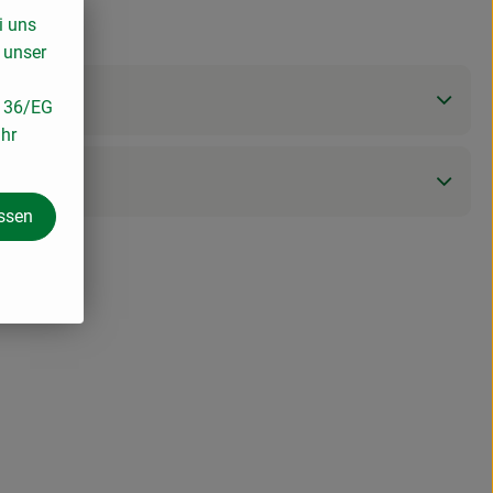
i uns
 unser
/136/EG
ihr
assen