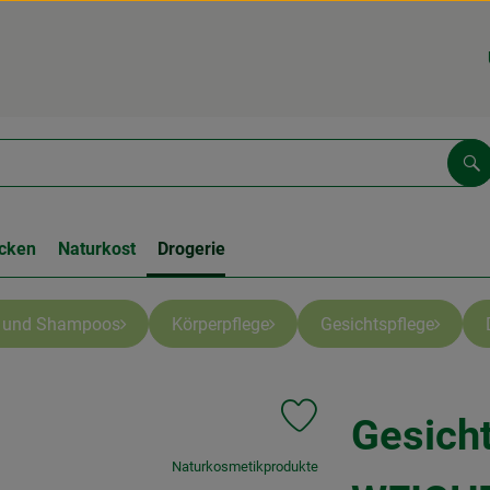
Su
cken
Naturkost
Drogerie
e und Shampoos
Körperpflege
Gesichtspflege
Gesicht
Produkt zu Favouriten hinzu
, Verband:
Naturkosmetikprodukte
, Kontrollstelle:
.