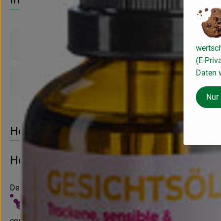
Produktinformationen
wertsc
(E-Priv
Daten w
Produktdatenblatt
Nur
Herkunft
Hersteller: benecos
Deutschland
cosmondial GmbH & Co. KG