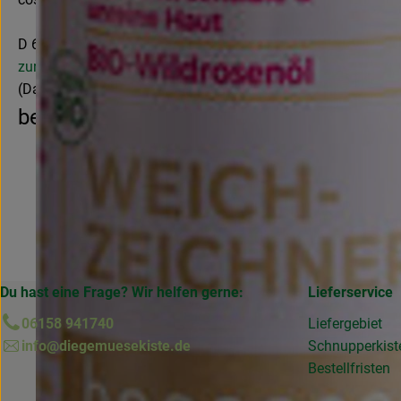
D 63834 Sulzbach am Main
zur WebSite
(Daten von Ecoinform)
benecos
Du hast eine Frage? Wir helfen gerne:
Lieferservice
06158 941740
Liefergebiet
info@diegemuesekiste.de
Schnupperkist
Bestellfristen