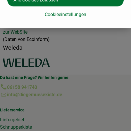
D 73525 Schwäbisch Gmünd
Hochwertige Naturpflegeprodukte für Gesicht, Körper &
Cookieeinstellungen
Haar.
Natürlich wirksame anthroposophische Arzneimittel.
zur WebSite
(Daten von Ecoinform)
Weleda
Du hast eine Frage? Wir helfen gerne:
06158 941740
info@diegemuesekiste.de
Lieferservice
Liefergebiet
Schnupperkiste