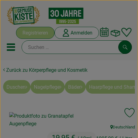
Warenko
Registrieren
Anmelden
Link
Mobiles Menu öffnen oder sc
Such
Zurück zu Körperpflege und Kosmetik
Abokisten
Kochboxen
Duschen
Nagelpflege
Bäder
Haarpflege und Sham
Angebote & Saisonales
Pr
Frisches
Deutschland
Weine
, Herkunft:
19,95 €