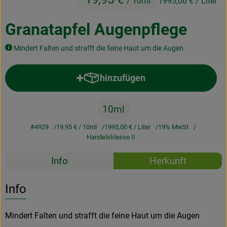
/ 10ml
1995,00 €
/ Liter
Kochen & Backen
Granatapfel Augenpflege
Naturkost
Mindert Falten und strafft die feine Haut um die Augen
Drogerie
hinzufügen
Produkt zum Warenkorb hinzufü
Über uns
10ml
Blog
#4929
19,95 €
/ 10ml
1995,00 €
/ Liter
19% MwSt
Rezepte
Handelsklasse II
Rezepte
Nützliches
Info
Herkunft
Es wurden k
Entdecke passende Rezepte
Veranstaltungen
Info
Mindert Falten und strafft die feine Haut um die Augen