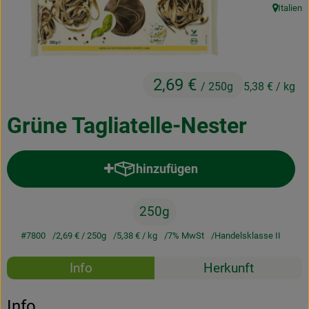
Italien
Kochen & Backen
, Herkunft
Naturkost
Drogerie
2,69 €
/ 250g
5,38 €
/ kg
Grüne Tagliatelle-Nester
Über uns
Blog
hinzufügen
Produkt zum Warenkorb hinzufü
Rezepte
250g
Nützliches
#7800
2,69 €
/ 250g
5,38 €
/ kg
7% MwSt
Handelsklasse II
Veranstaltungen
Rezepte
Info
Herkunft
Es wurden k
Entdecke passende Rezepte
Info