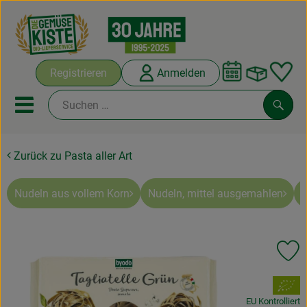
Warenko
Registrieren
Anmelden
Link
Mobiles Menu öffnen oder sc
Such
Zurück zu Pasta aller Art
Abokisten
Kochboxen
Nudeln aus vollem Korn
Nudeln, mittel ausgemahlen
N
Angebote & Saisonales
Pr
Frisches
, Verband:
Weine
EU Kontrolliert