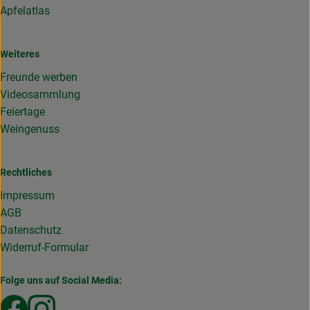
Apfelatlas
Weiteres
Freunde werben
Videosammlung
Feiertage
Weingenuss
Rechtliches
Impressum
AGB
Datenschutz
Widerruf-Formular
Folge uns auf Social Media:
Externer Link zu https://www.facebook.com/Gemuesekist
Externer Link zu https://www.instagram.com/die_g