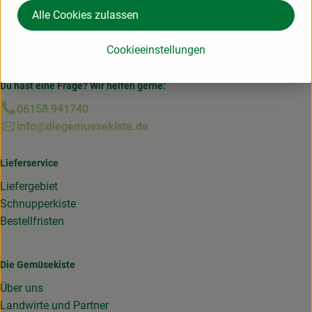
Alle Cookies zulassen
Cookieeinstellungen
Du hast eine Frage? Wir helfen gerne:
06158 941740
info@diegemuesekiste.de
Lieferservice
Liefergebiet
Schnupperkiste
Bestellfristen
Die Gemüsekiste
Über uns
Landwirte und Partner