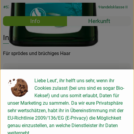
#5745
11,95 €
/ 50ml
239,00 €
/ Liter
19% MwSt
Handelsklasse II
Rezepte
Info
Herkunft
Es wurden k
Entdecke passende Rezepte
Info
Für sprödes und brüchiges Haar
Produktinformationen
Liebe Leut', ihr helft uns sehr, wenn ihr
Cookies zulasst (bei uns sind es sogar Bio-
Produktdatenblatt
Kekse!) und uns somit erlaubt, Daten für
unser Marketing zu sammeln. Da wir eure Privatsphäre
sehr wertschätzen, habt ihr in Übereinstimmung mit der
EU-Richtlinie 2009/136/EG (E-Privacy) die Möglichkeit
Herkunft
genau einzustellen, an welche Dienstleister ihr Daten
weitergebt.