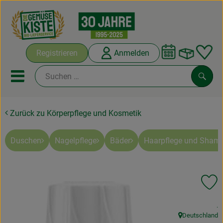
Warenko
Registrieren
Anmelden
Link
Mobiles Menu öffnen oder sc
Such
Zurück zu Körperpflege und Kosmetik
Abokisten
Kochboxen
Duschen
Nagelpflege
Bäder
Haarpflege und Sham
Angebote & Saisonales
Pr
Frisches
, 
.
Weine
Deutschland
, Herkunft: