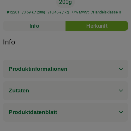
200g
#12201
3,69 €
/ 200g
18,45 €
/ kg
7% MwSt
Handelsklasse II
Rezepte
Info
Herkunft
Es wurden k
Entdecke passende Rezepte
Info
Produktinformationen
Zutaten
Produktdatenblatt