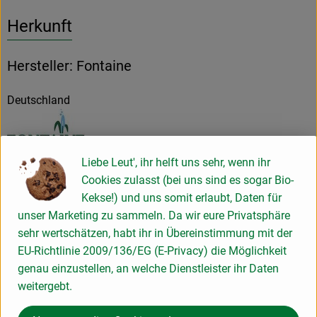
Herkunft
Hersteller: Fontaine
Deutschland
Fontaine Nahrungsmittel GmbH
Liebe Leut', ihr helft uns sehr, wenn ihr
Cookies zulasst (bei uns sind es sogar Bio-
D 86836 Graben
Kekse!) und uns somit erlaubt, Daten für
Unsere Firma wurde 1988 als eine GmbH gegründet und hat
unser Marketing zu sammeln. Da wir eure Privatsphäre
sich bis heute ihre Unabhängigkeit bewahrt. Die damalige
sehr wertschätzen, habt ihr in Übereinstimmung mit der
Marktlage und unser persönliches Interesse galt von Anfang
EU-Richtlinie 2009/136/EG (E-Privacy) die Möglichkeit
an der Naturkost mit dem guten Geschmack. So sind wir
genau einzustellen, an welche Dienstleister ihr Daten
ständig bestrebt, neue, noch nicht handelsübliche Bio-
weitergebt.
Produkte auf den Markt zu bringen. Dabei liegt unser