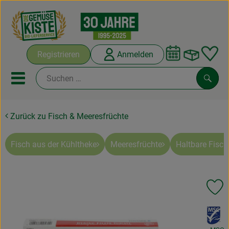
Warenko
Registrieren
Anmelden
Link
Mobiles Menu öffnen oder sc
Such
Zurück zu Fisch & Meeresfrüchte
Abokisten
Kochboxen
Fisch aus der Kühltheke
Meeresfrüchte
Haltbare Fisch
Angebote & Saisonales
Pr
Frisches
, Verband:
Weine