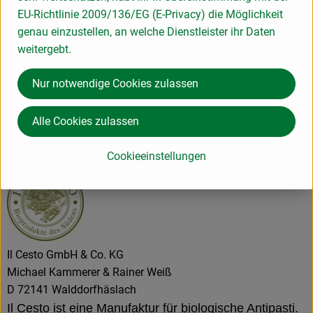
Produktdatenblatt
EU-Richtlinie 2009/136/EG (E-Privacy) die Möglichkeit
genau einzustellen, an welche Dienstleister ihr Daten
weitergebt.
Herkunft
Nur notwendige Cookies zulassen
Hersteller: Il Cesto
Alle Cookies zulassen
Griechenland
Cookieeinstellungen
Il Cesto GmbH & Co. KG
Michael Kammerer & Rainer Weiß
D 72141 Walddorfhäslach
Il Cesto ist eine Manufaktur für biologische Antipasti.