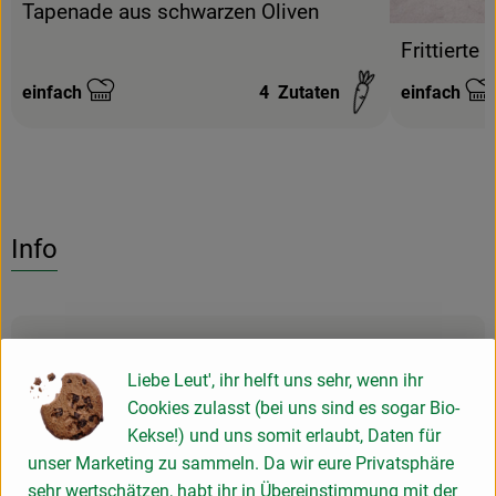
Tapenade aus schwarzen Oliven
Frittierte 
einfach
4
Zutaten
einfach
Schwierigkeit:
Schwierigke
Info
Produktinformationen
Liebe Leut', ihr helft uns sehr, wenn ihr
Cookies zulasst (bei uns sind es sogar Bio-
Zutaten
Kekse!) und uns somit erlaubt, Daten für
unser Marketing zu sammeln. Da wir eure Privatsphäre
sehr wertschätzen, habt ihr in Übereinstimmung mit der