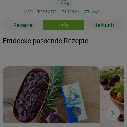
170g
#4034
5,29 €
/ 170g
31,12 €
/ kg
7% MwSt
Rezepte
Info
Herkunft
Entdecke passende Rezepte
Rezept zu Favour