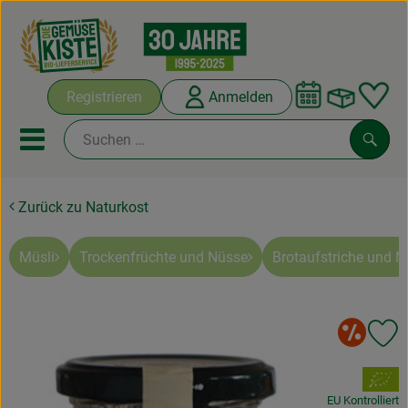
Warenko
Registrieren
Anmelden
Link
Mobiles Menu öffnen oder sc
Such
Zurück zu Naturkost
Abokisten
Kochboxen
Müsli
Trockenfrüchte und Nüsse
Brotaufstriche und
Angebote & Saisonales
So
Pr
Frisches
, Verband:
Weine
EU Kontrolliert