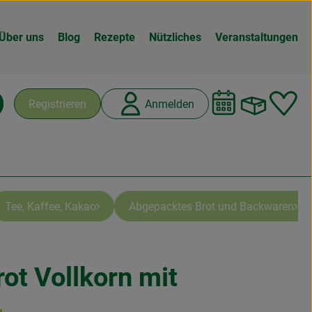
Über uns
Blog
Rezepte
Nützliches
Veranstaltungen
Warenk
L
Registrieren
Anmelden
chen
Tee, Kaffee, Kakao
Abgepacktes Brot und Backwaren
ot Vollkorn mit
n