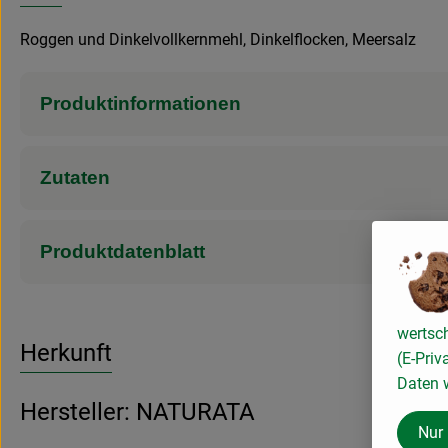
Roggen und Dinkelvollkernmehl, Dinkelflocken, Meersalz
Produktinformationen
Zutaten
Produktdatenblatt
wertsc
Herkunft
(E-Priv
Daten w
Hersteller: NATURATA
Nur