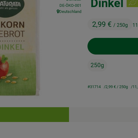
Dinkel
, Kontrollstelle:
DE-ÖKO-001
Deutschland
, Herkunft:
2,99 €
/ 250g
11
250g
#31714
2,99 €
/ 250g
11
Rezepte
keine passenden Rezepte gefunden.