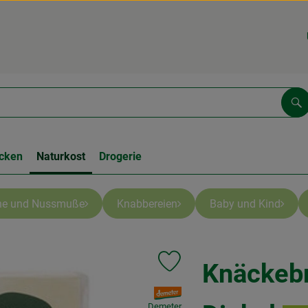
Su
cken
Naturkost
Drogerie
che und Nussmuße
Knabbereien
Baby und Kind
Knäckebr
Produkt zu Favouriten hinzufüge
, Verband:
Demeter