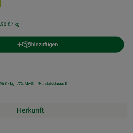
,96 €
/ kg
hinzufügen
Produkt zum Warenkorb hinzufügen
,96 €
/ kg
7% MwSt
Handelsklasse II
Herkunft