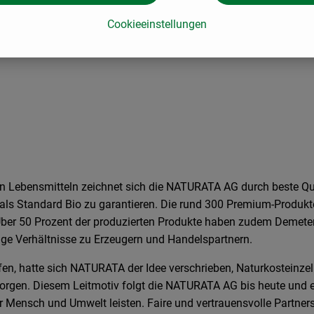
Cookieeinstellungen
n Lebensmitteln zeichnet sich die NATURATA AG durch beste Qua
ls Standard Bio zu garantieren. Die rund 300 Premium-Produkte 
Über 50 Prozent der produzierten Produkte haben zudem Demeter
ige Verhältnisse zu Erzeugern und Handelspartnern.
n, hatte sich NATURATA der Idee verschrieben, Naturkosteinzel
sorgen. Diesem Leitmotiv folgt die NATURATA AG bis heute und e
ür Mensch und Umwelt leisten. Faire und vertrauensvolle Partner