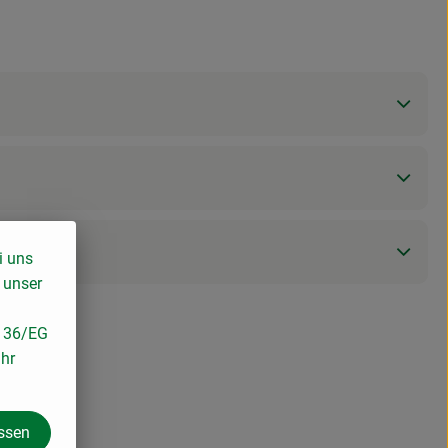
i uns
 unser
/136/EG
ihr
assen