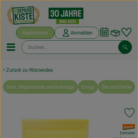
Warenko
Registrieren
Anmelden
Link
Mobiles Menu öffnen oder sc
Such
Zurück zu Würzendes
Abokisten
Kochboxen
Senf, Majonnaise und Ketchup
Essig
Öle und Fette
Angebote & Saisonales
Pr
Frisches
, Verband:
Weine
Demeter