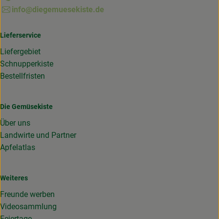
info@diegemuesekiste.de
Lieferservice
Liefergebiet
Schnupperkiste
Bestellfristen
Die Gemüsekiste
Über uns
Landwirte und Partner
Apfelatlas
Weiteres
Freunde werben
Videosammlung
Feiertage