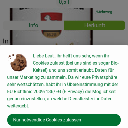
0,5 l
#6974
1,79 €
/ 0,5 l
3,58 €
/ Liter
19% MwSt
Mehrweg
Rezepte
Info
Herkunft
Es wurden k
Entdecke passende Rezepte
Info
Liebe Leut', ihr helft uns sehr, wenn ihr
Cookies zulasst (bei uns sind es sogar Bio-
Produktinformationen
Kekse!) und uns somit erlaubt, Daten für
unser Marketing zu sammeln. Da wir eure Privatsphäre
sehr wertschätzen, habt ihr in Übereinstimmung mit der
Zutaten
EU-Richtlinie 2009/136/EG (E-Privacy) die Möglichkeit
genau einzustellen, an welche Dienstleister ihr Daten
weitergebt.
Produktdatenblatt
Nur notwendige Cookies zulassen