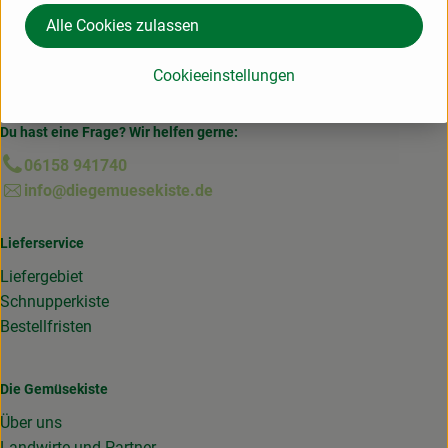
Alle Cookies zulassen
Herkunft
Cookieeinstellungen
Deutschland
Du hast eine Frage? Wir helfen gerne:
06158 941740
info@diegemuesekiste.de
Lieferservice
Liefergebiet
Schnupperkiste
Bestellfristen
Die Gemüsekiste
Über uns
Landwirte und Partner