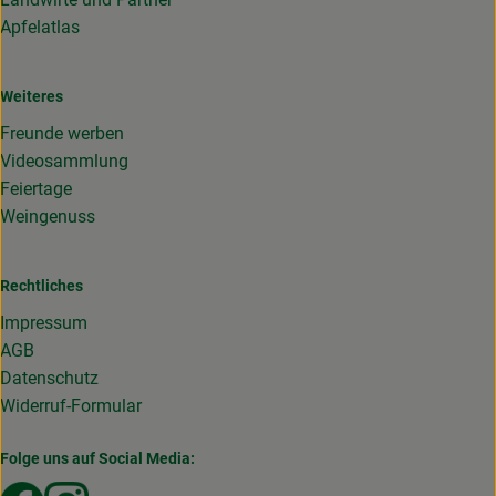
Apfelatlas
Weiteres
Freunde werben
Videosammlung
Feiertage
Weingenuss
Rechtliches
Impressum
AGB
Datenschutz
Widerruf-Formular
Folge uns auf Social Media:
Externer Link zu https://www.facebook.com/Gemuesekist
Externer Link zu https://www.instagram.com/die_g