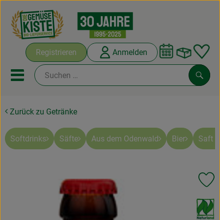
Warenko
Registrieren
Anmelden
Link
Mobiles Menu öffnen oder sc
Such
Zurück zu Getränke
Abokisten
Kochboxen
Softdrinks
Säfte
Aus dem Odenwald
Bier
Saft 
Angebote & Saisonales
Pr
Frisches
, Verband:
Weine