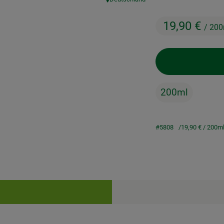
, Herkunft:
19,90 €
/ 200
200ml
#5808
19,90 €
/ 200m
Rezepte
keine passenden Rezepte gefunden.