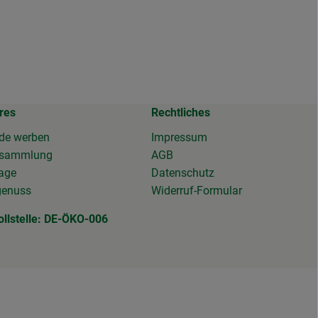
res
Rechtliches
de werben
Impressum
osammlung
AGB
tage
Datenschutz
genuss
Widerruf-Formular
ollstelle: DE-ÖKO-006
DE