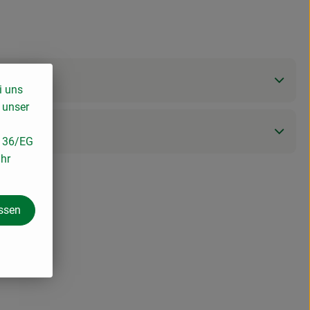
i uns
 unser
/136/EG
ihr
assen