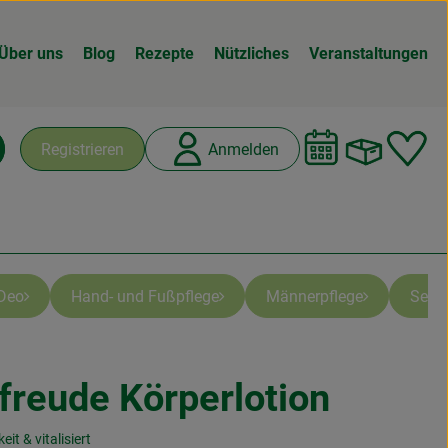
Über uns
Blog
Rezepte
Nützliches
Veranstaltungen
Warenk
L
Registrieren
Anmelden
chen
Deo
Hand- und Fußpflege
Männerpflege
Seife
freude Körperlotion
fügen
it & vitalisiert