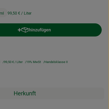
ml
99,50 €
/ Liter
hinzufügen
Produkt zum Warenkorb hinzufügen
l
99,50 €
/ Liter
19% MwSt
Handelsklasse II
Herkunft