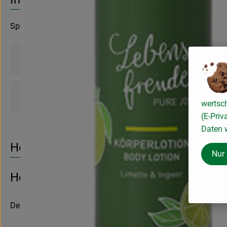
Spendet Feuchtigkeit & vitalisiert
Produktinformationen
Produktdatenblatt
wertsc
(E-Priv
Daten w
Herkunft
Nur
Hersteller: PRIMAVERA
Deutschland