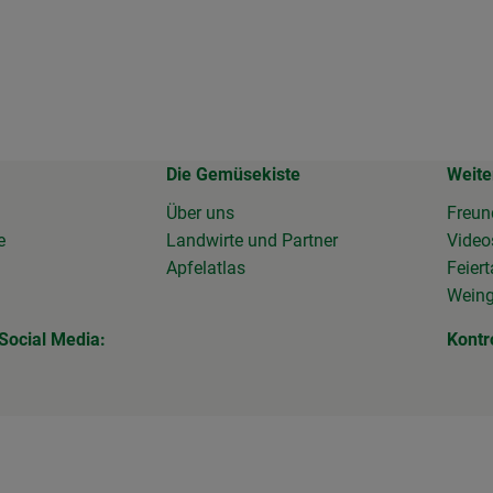
Die Gemüsekiste
Weite
Über uns
Freun
e
Landwirte und Partner
Vide
Apfelatlas
Feier
Wein
Social Media:
Kontr
 Link zu https://www.facebook.com/Gemuesekiste/?locale=de_
erner Link zu https://www.instagram.com/die_gemuesekiste/