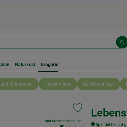
Su
cken
Naturkost
Drogerie
e und Shampoos
Körperpflege
Gesichtspflege
Lebens
Produkt zu Favouriten hinzu
, Verband:
Naturkosmetikprodukte
Spendet Feuchtigke
Deutschland