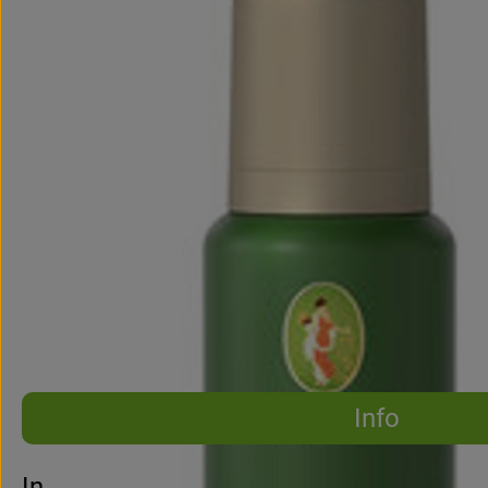
Info
Es wurden 
Entdecke passende Rezepte
Info