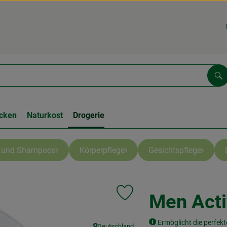
Su
cken
Naturkost
Drogerie
e und Shampoos
Körperpflege
Gesichtspflege
Men Acti
Produkt zu Favouriten hinzufüge
, Kontrollstelle:
.
Ermöglicht die perfekt
Deutschland