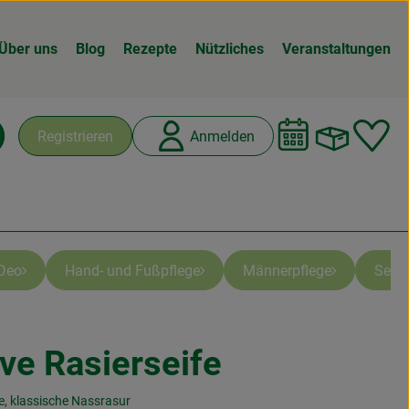
Über uns
Blog
Rezepte
Nützliches
Veranstaltungen
Warenk
L
Registrieren
Anmelden
chen
Deo
Hand- und Fußpflege
Männerpflege
Seife
ve Rasierseife
n
e, klassische Nassrasur