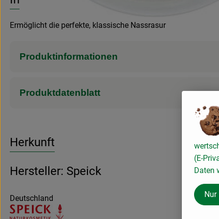
Ermöglicht die perfekte, klassische Nassrasur
Produktinformationen
Produktdatenblatt
Herkunft
wertsc
(E-Priv
Hersteller: Speick
Daten w
Nur
Deutschland