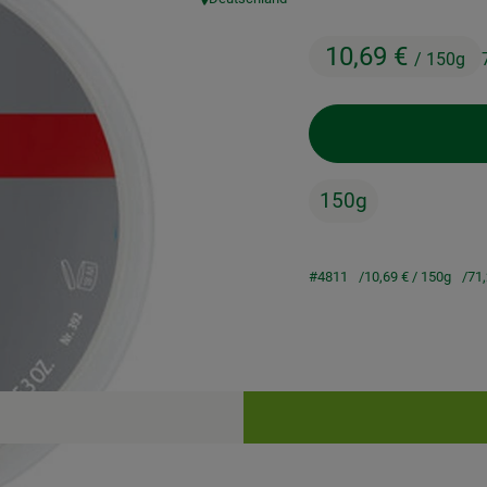
, Herkunft:
10,69 €
/ 150g
150g
#4811
10,69 €
/ 150g
71
Rezepte
keine passenden Rezepte gefunden.