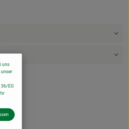
i uns
 unser
/136/EG
ihr
assen