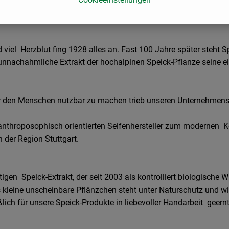
 viel Herzblut fing 1928 alles an. Fast 100 Jahre später steht S
r unnachahmliche Extrakt der hochalpinen Speick-Pflanze seine ei
für den Menschen nutzbar zu machen trieb unseren Unternehmens
 anthroposophisch orientierten Seifenhersteller zum modernen 
 der Region Stuttgart.
igen Speick-Extrakt, der seit 2003 als kontrolliert biologische W
s kleine unscheinbare Pflänzchen steht unter Naturschutz und w
lich für unsere Speick-Produkte in liebevoller Handarbeit geernt