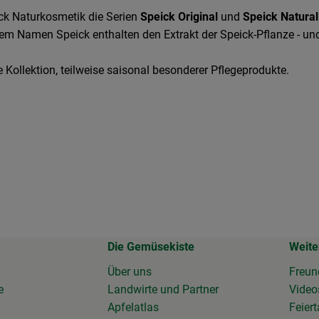
ck Naturkosmetik die Serien
Speick Original
und
Speick Natural
dem Namen Speick enthalten den Extrakt der Speick-Pflanze - und 
ge Kollektion, teilweise saisonal besonderer Pflegeprodukte.
Die Gemüsekiste
Weite
Über uns
Freun
e
Landwirte und Partner
Vide
Apfelatlas
Feier