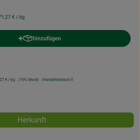
71,27 €
/ kg
hinzufügen
Produkt zum Warenkorb hinzufügen
,27 €
/ kg
19% MwSt
Handelsklasse II
Herkunft