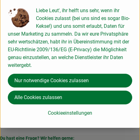
Liebe Leut', ihr helft uns sehr, wenn ihr
Produktinformationen
Cookies zulasst (bei uns sind es sogar Bio-
Kekse!) und uns somit erlaubt, Daten für
unser Marketing zu sammeln. Da wir eure Privatsphäre
sehr wertschätzen, habt ihr in Übereinstimmung mit der
Herkunft
EU-Richtlinie 2009/136/EG (E-Privacy) die Möglichkeit
genau einzustellen, an welche Dienstleister ihr Daten
weitergebt.
Hersteller: lavera
Nur notwendige Cookies zulassen
Deutschland
lavera
Alle Cookies zulassen
Cookieeinstellungen
Du hast eine Frage? Wir helfen gerne: