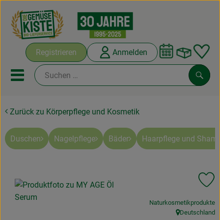
Warenko
Registrieren
Anmelden
Link
Mobiles Menu öffnen oder sc
Such
Zurück zu Körperpflege und Kosmetik
Abokisten
Kochboxen
Duschen
Nagelpflege
Bäder
Haarpflege und Sham
Angebote & Saisonales
Pr
Frisches
, Verband:
Naturkosmetikprodukte
Weine
Deutschland
, Herkunft: