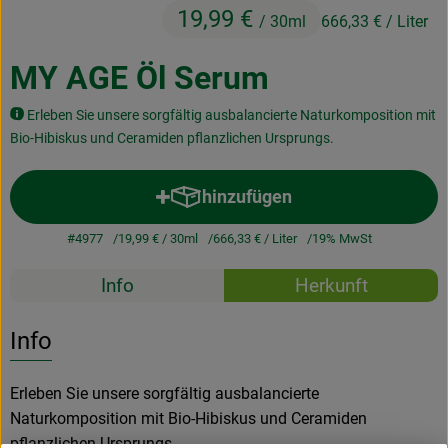
19,99 €
Kochen & Backen
/ 30ml
666,33 €
/ Liter
Naturkost
MY AGE Öl Serum
Drogerie
Erleben Sie unsere sorgfältig ausbalancierte Naturkomposition mit
Bio-Hibiskus und Ceramiden pflanzlichen Ursprungs.
Über uns
hinzufügen
Produkt zum Warenkorb hinzuf
Blog
#4977
19,99 €
/ 30ml
666,33 €
/ Liter
19% MwSt
Rezepte
Rezepte
Info
Herkunft
Nützliches
Es wurden k
Entdecke passende Rezepte
Info
Veranstaltungen
Erleben Sie unsere sorgfältig ausbalancierte
Naturkomposition mit Bio-Hibiskus und Ceramiden
pflanzlichen Ursprungs.