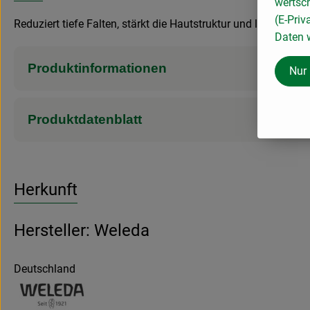
wertsc
(E-Priv
Reduziert tiefe Falten, stärkt die Hautstruktur und lässt Gesi
Daten w
Produktinformationen
Nur
Produktdatenblatt
Herkunft
Hersteller: Weleda
Deutschland