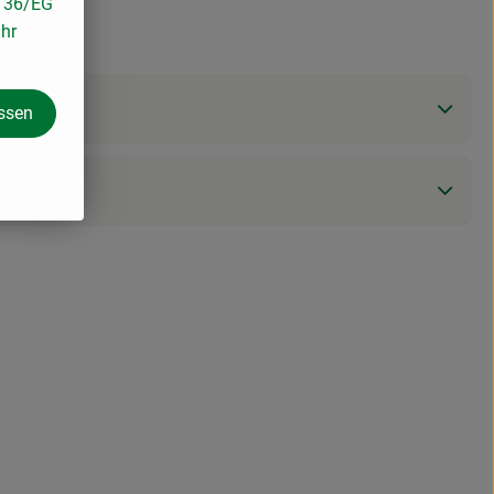
/136/EG
ihr
assen