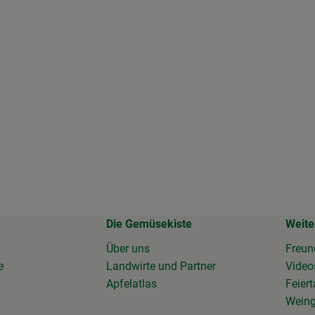
.
Die Gemüsekiste
Weite
Über uns
Freun
e
Landwirte und Partner
Vide
Apfelatlas
Feier
Wein