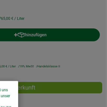
765,00 €
/ Liter
hinzufügen
Produkt zum Warenkorb hinzufügen
5,00 €
/ Liter
19% MwSt
Handelsklasse II
Herkunft
i uns
 unser