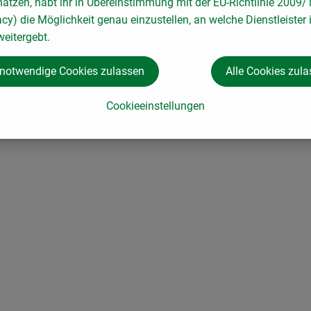
hätzen, habt ihr in Übereinstimmung mit der EU-Richtlinie 2009
acy) die Möglichkeit genau einzustellen, an welche Dienstleister 
chtskonturen definierter erscheinen
eitergebt.
 notwendige Cookies zulassen
Alle Cookies zul
Cookieeinstellungen