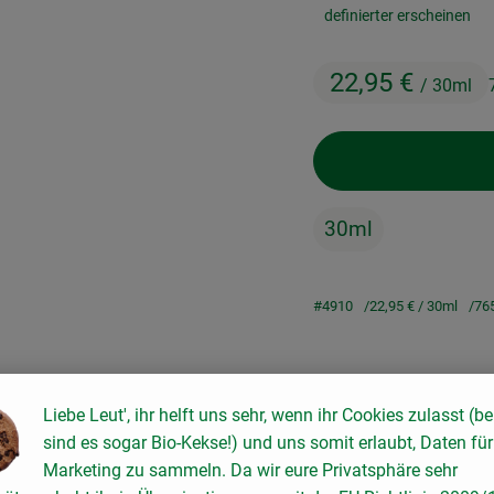
definierter erscheinen
22,95 €
/ 30ml
30ml
#4910
22,95 €
/ 30ml
76
Rezepte
Liebe Leut', ihr helft uns sehr, wenn ihr Cookies zulasst (be
sind es sogar Bio-Kekse!) und uns somit erlaubt, Daten für
keine passenden Rezepte gefunden.
Marketing zu sammeln. Da wir eure Privatsphäre sehr