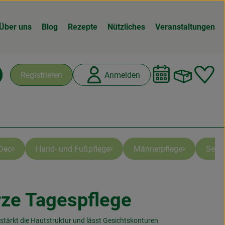
Über uns
Blog
Rezepte
Nützliches
Veranstaltungen
Warenk
L
Registrieren
Anmelden
chen
Deo
Hand- und Fußpflege
Männerpflege
Seife
ze Tagespflege
n
, stärkt die Hautstruktur und lässt Gesichtskonturen