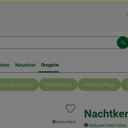
Su
cken
Naturkost
Drogerie
e und Shampoos
Körperpflege
Gesichtspflege
Nachtker
Produkt zu Favouriten hinzufüge
Deutschland
, Herkunft:
Reduziert tiefe Falten