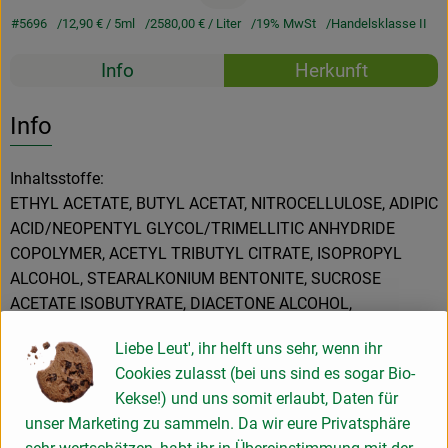
#5696
12,90 €
/ 5ml
2580,00 €
/ Liter
19% MwSt
Handelsklasse II
Rezepte
Info
Herkunft
Es wurden k
Entdecke passende Rezepte
Info
Inhaltsstoffe:
ETHYL ACETATE, BUTYL ACETAT, NITROCELLULOSE, ADIPIC
ACID/NEOPENTYL GLYCOL/TRIMELLITIC ANHYDRIDE
COPOLYMER, ACETYL TRIBUTYL CITRATE, ISOPROPYL
ALCOHOL, STEARALKONIUM BENTONITE, SUCROSE
ACETATE ISOBUTYRATE, DIACETONE ALCOHOL,
STYRENE/ACRYLATES COPOLYMER, SILICA, ACRYLATES
Liebe Leut', ihr helft uns sehr, wenn ihr
COPOLYMER, PENTAERYTHRIL TETRAISOSTEARATE,
Cookies zulasst (bei uns sind es sogar Bio-
PHOSPHORIC ACID, MICA, CI 77891, CI 77491
Kekse!) und uns somit erlaubt, Daten für
unser Marketing zu sammeln. Da wir eure Privatsphäre
Verwendung: