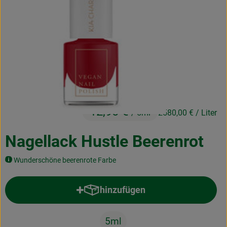
Kochen & Backen
Naturkost
Drogerie
Über uns
12,90 €
/ 5ml
2580,00 €
/ Liter
Blog
Rezepte
Nagellack Hustle Beerenrot
Nützliches
Wunderschöne beerenrote Farbe
Veranstaltungen
hinzufügen
Produkt zum Warenkorb hinzufü
5ml