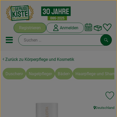
Warenko
Registrieren
Anmelden
Link
Mobiles Menu öffnen oder sc
Such
Zurück zu Körperpflege und Kosmetik
Abokisten
Kochboxen
Duschen
Nagelpflege
Bäder
Haarpflege und Sham
Angebote & Saisonales
Pr
Frisches
Deutschland
Weine
, Herkunft: