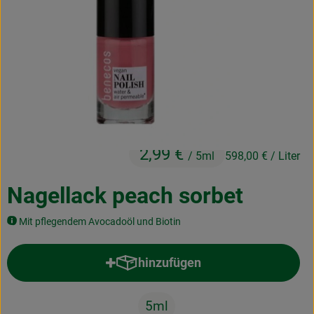
Kochen & Backen
Naturkost
Drogerie
Über uns
2,99 €
/ 5ml
598,00 €
/ Liter
Blog
Rezepte
Nagellack peach sorbet
Nützliches
Mit pflegendem Avocadoöl und Biotin
Veranstaltungen
hinzufügen
Produkt zum Warenkorb hinzufü
5ml