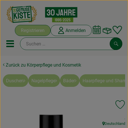
Warenko
Registrieren
Anmelden
Link
Mobiles Menu öffnen oder sc
Such
Zurück zu Körperpflege und Kosmetik
Abokisten
Kochboxen
Duschen
Nagelpflege
Bäder
Haarpflege und Sham
Angebote & Saisonales
Pr
Frisches
, 
.
Weine
Deutschland
, Herkunft: