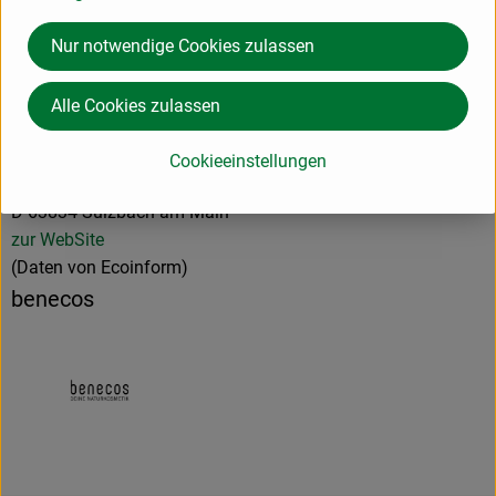
Hersteller: benecos
Nur notwendige Cookies zulassen
Deutschland
Alle Cookies zulassen
cosmondial GmbH & Co. KG
Cookieeinstellungen
D 63834 Sulzbach am Main
zur WebSite
(Daten von Ecoinform)
benecos