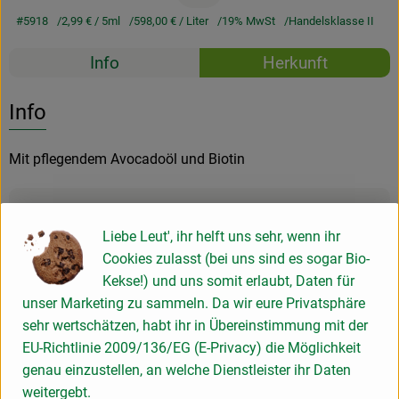
#5918
2,99 €
/ 5ml
598,00 €
/ Liter
19% MwSt
Handelsklasse II
Rezepte
Info
Herkunft
Es wurden k
Entdecke passende Rezepte
Info
Mit pflegendem Avocadoöl und Biotin
Produktinformationen
Liebe Leut', ihr helft uns sehr, wenn ihr
Cookies zulasst (bei uns sind es sogar Bio-
Kekse!) und uns somit erlaubt, Daten für
Produktdatenblatt
unser Marketing zu sammeln. Da wir eure Privatsphäre
sehr wertschätzen, habt ihr in Übereinstimmung mit der
EU-Richtlinie 2009/136/EG (E-Privacy) die Möglichkeit
Herkunft
genau einzustellen, an welche Dienstleister ihr Daten
weitergebt.