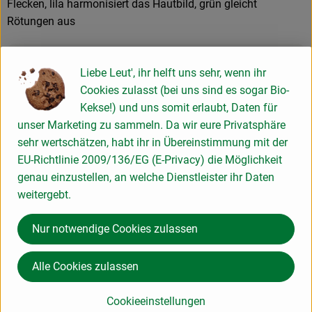
Flecken, lila harmonisiert das Hautbild, grün gleicht
Rötungen aus
Produktinformationen
Liebe Leut', ihr helft uns sehr, wenn ihr
Cookies zulasst (bei uns sind es sogar Bio-
Kekse!) und uns somit erlaubt, Daten für
Produktdatenblatt
unser Marketing zu sammeln. Da wir eure Privatsphäre
sehr wertschätzen, habt ihr in Übereinstimmung mit der
EU-Richtlinie 2009/136/EG (E-Privacy) die Möglichkeit
genau einzustellen, an welche Dienstleister ihr Daten
Herkunft
weitergebt.
Hersteller: benecos
Nur notwendige Cookies zulassen
Deutschland
Alle Cookies zulassen
Cookieeinstellungen
cosmondial GmbH & Co. KG