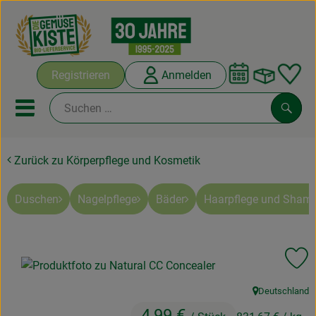
Warenko
Registrieren
Anmelden
Link
Mobiles Menu öffnen oder sc
Such
Zurück zu Körperpflege und Kosmetik
Abokisten
Kochboxen
Duschen
Nagelpflege
Bäder
Haarpflege und Sham
Angebote & Saisonales
Pr
Frisches
Deutschland
Weine
, Herkunft:
4,99 €