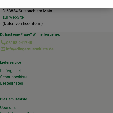
D 63834 Sulzbach am Main
zur WebSite
(Daten von Ecoinform)
Du hast eine Frage? Wir helfen gerne:
06158 941740
info@diegemuesekiste.de
Lieferservice
Liefergebiet
Schnupperkiste
Bestellfristen
Die Gemüsekiste
Über uns