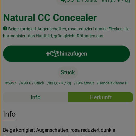
/ Stück
831,67 €
/ kg
Kochen & Backen
Natural CC Concealer
Naturkost
Beige korrigiert Augenschatten, rosa reduziert dunkle Flecken, lila
Drogerie
harmonisiert das Hautbild, grün gleicht Rötungen aus
hinzufügen
Über uns
Produkt zum Warenkorb hinzufü
Blog
Stück
Rezepte
#5957
4,99 €
/ Stück
831,67 €
/ kg
19% MwSt
Handelsklasse II
Rezepte
Nützliches
Info
Herkunft
Es wurden k
Entdecke passende Rezepte
Veranstaltungen
Info
Beige korrigiert Augenschatten, rosa reduziert dunkle