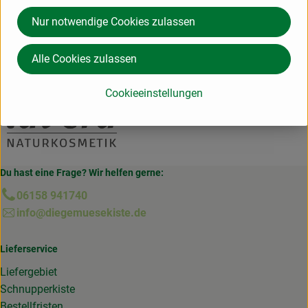
Hersteller: lavera
Nur notwendige Cookies zulassen
Deutschland
Alle Cookies zulassen
lavera
Cookieeinstellungen
Du hast eine Frage? Wir helfen gerne:
06158 941740
info@diegemuesekiste.de
Lieferservice
Liefergebiet
Schnupperkiste
Bestellfristen