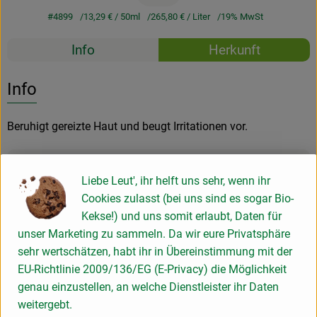
#4899
13,29 €
/ 50ml
265,80 €
/ Liter
19% MwSt
Rezepte
Info
Herkunft
Es wurden k
Entdecke passende Rezepte
Info
Beruhigt gereizte Haut und beugt Irritationen vor.
Produktinformationen
Liebe Leut', ihr helft uns sehr, wenn ihr
Cookies zulasst (bei uns sind es sogar Bio-
Kekse!) und uns somit erlaubt, Daten für
Produktdatenblatt
unser Marketing zu sammeln. Da wir eure Privatsphäre
sehr wertschätzen, habt ihr in Übereinstimmung mit der
EU-Richtlinie 2009/136/EG (E-Privacy) die Möglichkeit
genau einzustellen, an welche Dienstleister ihr Daten
Herkunft
weitergebt.