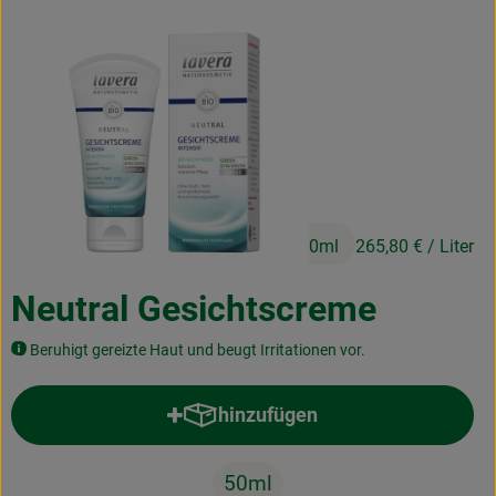
Kochen & Backen
Naturkost
Drogerie
Über uns
13,29 €
/ 50ml
265,80 €
/ Liter
Blog
Rezepte
Neutral Gesichtscreme
Nützliches
Beruhigt gereizte Haut und beugt Irritationen vor.
Veranstaltungen
hinzufügen
Produkt zum Warenkorb hinzufü
50ml