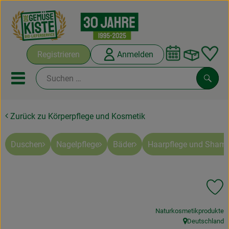
Warenko
Registrieren
Anmelden
Link
Mobiles Menu öffnen oder sc
Such
Zurück zu Körperpflege und Kosmetik
Abokisten
Kochboxen
Duschen
Nagelpflege
Bäder
Haarpflege und Sham
Angebote & Saisonales
Pr
Frisches
, Verband:
Naturkosmetikprodukte
Weine
Deutschland
, Herkunft: