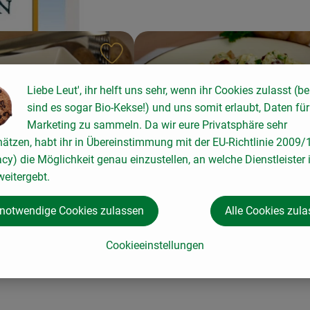
ten hinzufügen
Rezept zu Favouriten hinzufügen
Liebe Leut', ihr helft uns sehr, wenn ihr Cookies zulasst (be
sind es sogar Bio-Kekse!) und uns somit erlaubt, Daten für
Marketing zu sammeln. Da wir eure Privatsphäre sehr
hätzen, habt ihr in Übereinstimmung mit der EU-Richtlinie 2009
acy) die Möglichkeit genau einzustellen, an welche Dienstleister 
Kartoffelsalat mit Gorgonzol
eitergebt.
Bacon
lcannon mit Weißkohl
 notwendige Cookies zulassen
Alle Cookies zul
4
Zutaten
einfach
5
Zutat
Schwierigkeit:
Cookieeinstellungen