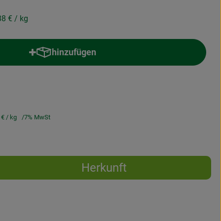
88 €
/ kg
hinzufügen
Produkt zum Warenkorb hinzufügen
 €
/ kg
7% MwSt
Herkunft