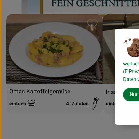
Rezept zu Favouri
wertsc
(E-Priv
Daten w
Omas Kartoffelgemüse
Irisches Co
Nur
einfach
4
Zutaten
einfach
Schwierigkeit:
Schwierigkeit: