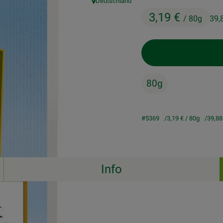
Deutschland
, Herkunft:
3,19 €
/ 80g
39,
80g
#5369
3,19 €
/ 80g
39,88
Info