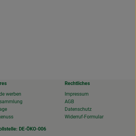
res
Rechtliches
de werben
Impressum
osammlung
AGB
tage
Datenschutz
genuss
Widerruf-Formular
ollstelle: DE-ÖKO-006