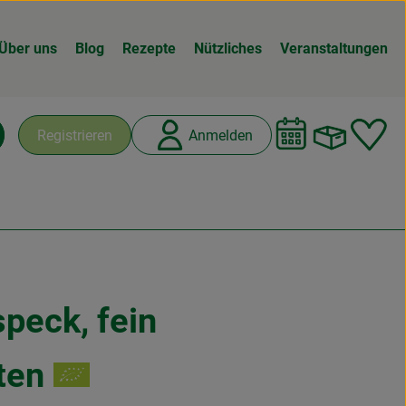
Über uns
Blog
Rezepte
Nützliches
Veranstaltungen
Warenk
L
Registrieren
Anmelden
chen
peck, fein
n
ten