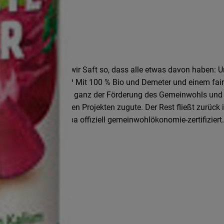
eutschlands machen wir Saft so, dass alle etwas davon haben: U
 Wie wir das machen? Mit 100 % Bio und Demeter und einem faire
ngen, die sich voll und ganz der Förderung des Gemeinwohls un
zialen und kulturellen Projekten zugute. Der Rest fließt zurück 
nternehmen in Europa offiziell gemeinwohlökonomie-zertifiziert.