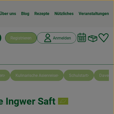
Über uns
Blog
Rezepte
Nützliches
Veranstaltungen
Warenk
L
Registrieren
Anmelden
chen
en
Kulinarische Asienreise
Schulstart
Davert
e Ingwer Saft
n