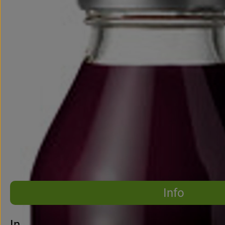
Info
Es wurden 
Entdecke passende Rezepte
Info