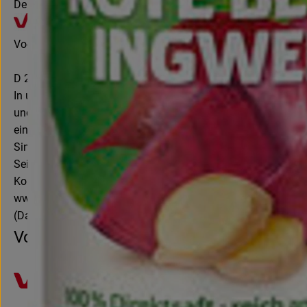
Deutschland
Voelkel GmbH
D 29478 Höhbeck
In unserer familiengeführten Naturkostsafterei im Norden D
und besonders die Natur – und das seit mehr als 85 Jahren.
einiger Weniger, sondern gehört zwei gemeinnützigen Stiftu
Sinne kommt ein fester Teil unseres Gewinns ökologischen, so
Seit 2020 sind wir als eines von wenigen mittelständischen U
Kontrollnummer DE-NI-007-05193-BCD
www.voelkeljuice.de
(Daten von Ecoinform)
Voelkel