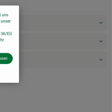
i uns
 unser
/136/EG
ihr
assen