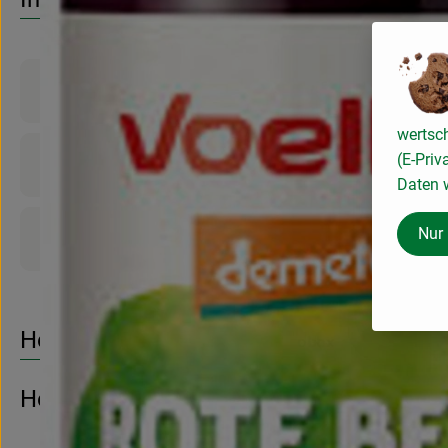
Produktinformationen
wertsc
(E-Priv
Zutaten
Daten w
Nur
Produktdatenblatt
Herkunft
Hersteller: Voelkel