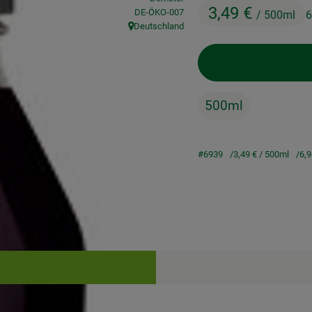
3,49 €
, Kontrollstelle:
DE-ÖKO-007
/ 500ml
6
Deutschland
, Herkunft:
500ml
#6939
3,49 €
/ 500ml
6,
Rezepte
keine passenden Rezepte gefunden.