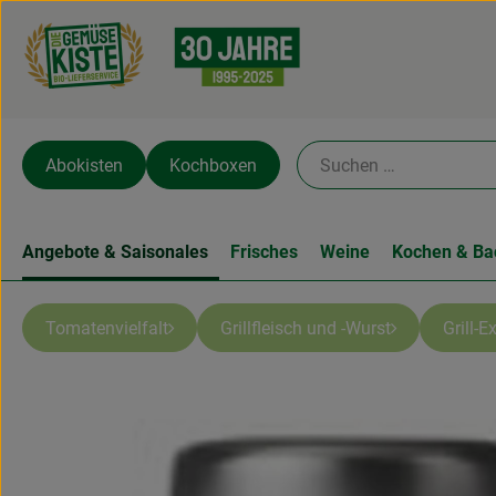
Abokisten
Kochboxen
Angebote & Saisonales
Frisches
Weine
Kochen & Ba
Tomatenvielfalt
Grillfleisch und -Wurst
Grill-E