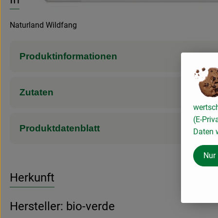
Naturland Wildfang
Produktinformationen
Zutaten
wertsc
(E-Priv
Produktdatenblatt
Daten w
Nur
Herkunft
Hersteller: bio-verde