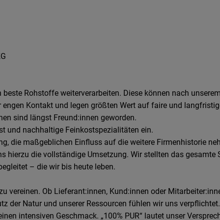
KG
ch beste Rohstoffe weiterverarbeiten. Diese können nach unserem
engen Kontakt und legen größten Wert auf faire und langfristig
innen sind längst Freund:innen geworden.
ost und nachhaltige Feinkostspezialitäten ein.
ng, die maßgeblichen Einfluss auf die weitere Firmenhistorie neh
ns hierzu die vollständige Umsetzung. Wir stellten das gesamte 
egleitet – die wir bis heute leben.
u vereinen. Ob Lieferant:innen, Kund:innen oder Mitarbeiter:inne
 der Natur und unserer Ressourcen fühlen wir uns verpflichtet.
d einen intensiven Geschmack. „100% PUR“ lautet unser Versprec