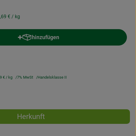
,69 €
/ kg
hinzufügen
Produkt zum Warenkorb hinzufügen
69 €
/ kg
7% MwSt
Handelsklasse II
Herkunft