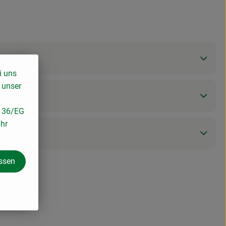
i uns
 unser
/136/EG
ihr
assen