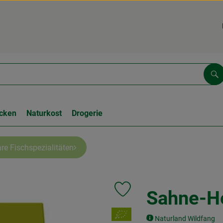
Su
cken
Naturkost
Drogerie
re Fischspezialitäten
Sahne-He
Produkt zu Favouriten hinzufüge
, Verband:
Naturland Wildfang