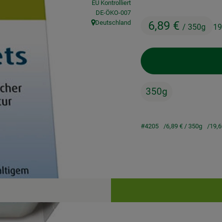
EU Kontrolliert
, Kontrollstelle:
DE-ÖKO-007
Deutschland
6,89 €
/ 350g
19
, Herkunft:
350g
#4205
6,89 €
/ 350g
19,
Rezepte
keine passenden Rezepte gefunden.