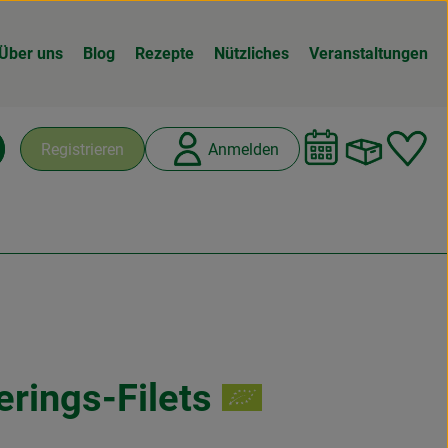
Über uns
Blog
Rezepte
Nützliches
Veranstaltungen
Warenk
L
Registrieren
Anmelden
chen
rings-Filets
n