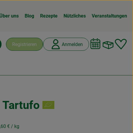
Über uns
Blog
Rezepte
Nützliches
Veranstaltungen
Warenk
L
Registrieren
Anmelden
chen
 Tartufo
n
,60 €
/ kg