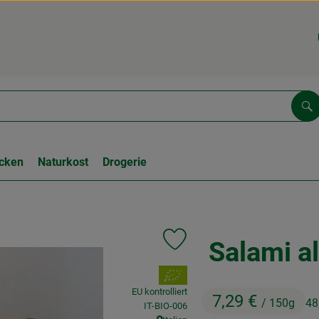
Su
cken
Naturkost
Drogerie
Salami al
Produkt zu Favouriten hinzufüge
, Verband:
EU kontrolliert
7,29 €
/ 150g
48
, Kontrollstelle:
IT-BIO-006