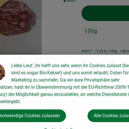
Italien
, Herkunft:
150g
#5317
7,29 €
/ 150g
48,6
Liebe Leut', ihr helft uns sehr, wenn ihr Cookies zulasst (be
Rezepte
sind es sogar Bio-Kekse!) und uns somit erlaubt, Daten für
Marketing zu sammeln. Da wir eure Privatsphäre sehr
hätzen, habt ihr in Übereinstimmung mit der EU-Richtlinie 2009
keine passenden Rezepte gefunden.
acy) die Möglichkeit genau einzustellen, an welche Dienstleister 
eitergebt.
 notwendige Cookies zulassen
Alle Cookies zul