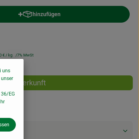
hinzufügen
Produkt zum Warenkorb hinzufügen
0 €
/ kg
7% MwSt
i uns
 unser
Herkunft
/136/EG
ihr
assen