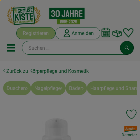
Warenko
Registrieren
Anmelden
Link
Mobiles Menu öffnen oder sc
Such
Zurück zu Körperpflege und Kosmetik
Abokisten
Kochboxen
Duschen
Nagelpflege
Bäder
Haarpflege und Sham
Angebote & Saisonales
Pr
Frisches
, Verband:
Weine
Demeter