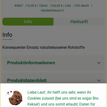
#4867
16,30 €
/ 100ml
163,00 €
/ Liter
19% MwSt
Handelsklasse II
Rezepte
Info
Herkunft
Es wurden k
Entdecke passende Rezepte
Info
Konsequenter Einsatz naturbelassener Rohstoffe
Produktinformationen
Produktdatenblatt
Liebe Leut', ihr helft uns sehr, wenn ihr
Cookies zulasst (bei uns sind es sogar Bio-
Herkunft
Kekse!) und uns somit erlaubt, Daten für