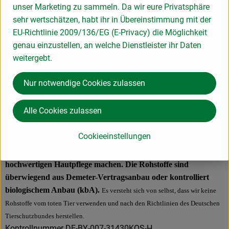
unser Marketing zu sammeln. Da wir eure Privatsphäre
sehr wertschätzen, habt ihr in Übereinstimmung mit der
Hersteller: Martina Gebhardt
EU-Richtlinie 2009/136/EG (E-Privacy) die Möglichkeit
genau einzustellen, an welche Dienstleister ihr Daten
Deutschland
weitergebt.
Nur notwendige Cookies zulassen
MG Naturkosmetik GmbH
Alle Cookies zulassen
D 82405 Wessobrunn
Die Qualität von Hautpflegemitteln steht und fällt mit der
Cookieeinstellungen
Frische der Rohstoffe und ihrer Zubereitung. So sind es vor
allem die frischen Kräuter und Öle, die diese Kosmetik zu einer
hochwertigen Hautpflege machen. Die Rohstoffe sind
überwiegend aus Demeter-Vertragsanbau oder kontrolliert
biologischem Anbau (kbA).
Es versteht sich von selbst, dass wir keine
Rohstoffe vom toten Tier verwenden und nach den Richtlinien des Deutschen
Tierschutzbundes herstellen.
Kontrollnummer DE-BY-007-31430KOS-H