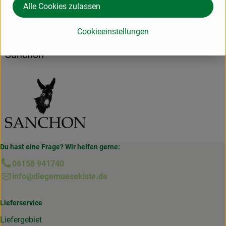
Alle Cookies zulassen
Hersteller: Petersilchen GmbH
Cookieeinstellungen
Deutschland
Sanchon
Du hast eine Frage? Wir helfen gerne:
06158 941740
info@diegemuesekiste.de
Lieferservice
Liefergebiet