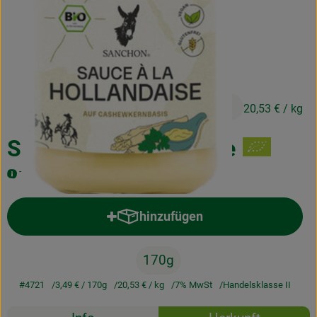
Kochen & Backen
Naturkost
Drogerie
3,49 €
/ 170g
20,53 €
/ kg
Über uns
Sauce à la Hollandaise
Blog
Typisch cremig-aromatischer Geschmack
Rezepte
hinzufügen
Nützliches
Produkt zum Warenkorb hinzufü
Veranstaltungen
170g
#4721
3,49 €
/ 170g
20,53 €
/ kg
7% MwSt
Handelsklasse II
Rezepte