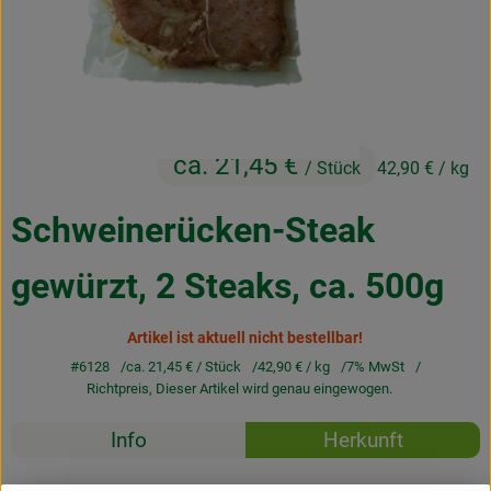
Kochen & Backen
Naturkost
Drogerie
ca. 21,45 €
/ Stück
42,90 €
/ kg
Über uns
Schweinerücken-Steak
Blog
gewürzt, 2 Steaks, ca. 500g
Rezepte
Artikel ist aktuell nicht bestellbar!
Nützliches
#6128
ca. 21,45 €
/ Stück
42,90 €
/ kg
7% MwSt
Veranstaltungen
Richtpreis,
Dieser Artikel wird genau eingewogen.
Rezepte
Info
Herkunft
Es wurden k
Entdecke passende Rezepte