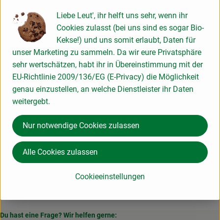
Info
Liebe Leut', ihr helft uns sehr, wenn ihr
Cookies zulasst (bei uns sind es sogar Bio-
Zutaten:
Kekse!) und uns somit erlaubt, Daten für
Schweinefleisch*, Zwiebel*, Sonneblumenöl*,Meersalz,
unser Marketing zu sammeln. Da wir eure Privatsphäre
Pfeffer*, Muskat+;Macis*, Thymian*, Majoran*
sehr wertschätzen, habt ihr in Übereinstimmung mit der
EU-Richtlinie 2009/136/EG (E-Privacy) die Möglichkeit
aus kontrolliert ökologischer Erzeugung
genau einzustellen, an welche Dienstleister ihr Daten
weitergebt.
Produktinformationen
Nur notwendige Cookies zulassen
Alle Cookies zulassen
Herkunft
Cookieeinstellungen
Deutschland
Du hast eine Frage? Wir helfen gerne: