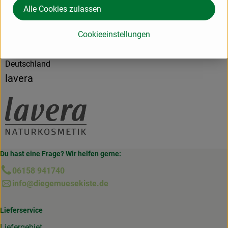
Herkunft
Alle Cookies zulassen
Cookieeinstellungen
Hersteller: lavera
Deutschland
lavera
Du hast eine Frage? Wir helfen gerne:
06158 941740
info@diegemuesekiste.de
Lieferservice
Liefergebiet