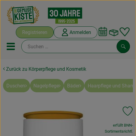
Warenko
Registrieren
Anmelden
Link
Mobiles Menu öffnen oder sc
Such
Zurück zu Körperpflege und Kosmetik
Abokisten
Kochboxen
Duschen
Nagelpflege
Bäder
Haarpflege und Sham
Angebote & Saisonales
Pr
Frisches
, Verband:
erfüllt BNN-
Weine
Sortimentsrichtl.