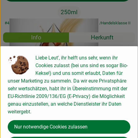
250ml
#4951
5,99 €
/ 250ml
23,96 €
/ Liter
19% MwSt
Handelsklasse II
Rezepte
Info
Herkunft
Es wurden k
Entdecke passende Rezepte
Info
Liebe Leut', ihr helft uns sehr, wenn ihr
Cookies zulasst (bei uns sind es sogar Bio-
Pflegt strapaziertes und geschädigtes Haar intensiv
Kekse!) und uns somit erlaubt, Daten für
unser Marketing zu sammeln. Da wir eure Privatsphäre
sehr wertschätzen, habt ihr in Übereinstimmung mit der
Produktinformationen
EU-Richtlinie 2009/136/EG (E-Privacy) die Möglichkeit
genau einzustellen, an welche Dienstleister ihr Daten
weitergebt.
Produktdatenblatt
Nur notwendige Cookies zulassen