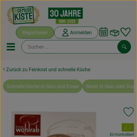
Warenko
Registrieren
Anmelden
Link
Mobiles Menu öffnen oder sc
Such
Zurück zu Feinkost und schnelle Küche
Abokisten
Kochboxen
Schnelle Küche in Glas und Dose
Wurst in Glas oder Dose
Angebote & Saisonales
Pr
Frisches
, Verband:
Weine
EU Kontrolliert