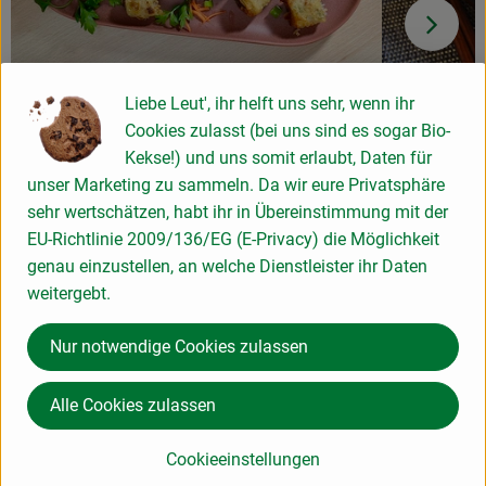
Liebe Leut', ihr helft uns sehr, wenn ihr
Vietnamesische Frühlingsrollen - Nem
Reis mit 
Cookies zulasst (bei uns sind es sogar Bio-
Ran Ha Noi
Kekse!) und uns somit erlaubt, Daten für
mittel
7
Zutaten
unser Marketing zu sammeln. Da wir eure Privatsphäre
Schwierigkeit:
Schwierigke
sehr wertschätzen, habt ihr in Übereinstimmung mit der
EU-Richtlinie 2009/136/EG (E-Privacy) die Möglichkeit
genau einzustellen, an welche Dienstleister ihr Daten
weitergebt.
Info
Nur notwendige Cookies zulassen
Der König der Heilpilze enthält Ballaststoffe, Proteine,
Alle Cookies zulassen
Vitamin B, C und die Vitamin-D-Vorstufe Ergosterol, sowie
Eisen, Kalium und Zink
Cookieeinstellungen