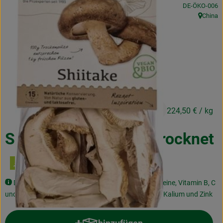
, Kontrollstelle
DE-ÖKO-006
Kochen & Backen
China
, Herkunf
Naturkost
Drogerie
Über uns
4,49 €
/ 20g
224,50 €
/ kg
Blog
Rezepte
Shiitake Scheiben getrocknet
Nützliches
Veranstaltungen
Der König der Heilpilze enthält Ballaststoffe, Proteine, Vitamin B, C
und die Vitamin-D-Vorstufe Ergosterol, sowie Eisen, Kalium und Zink