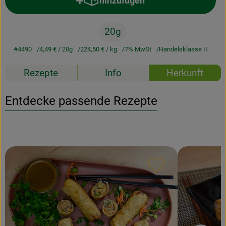
hinzufügen
Produkt zum Warenkorb hinzufü
20g
#4490
4,49 €
/ 20g
224,50 €
/ kg
7% MwSt
Handelsklasse II
Rezepte
Info
Herkunft
Entdecke passende Rezepte
Rezept zu Favour