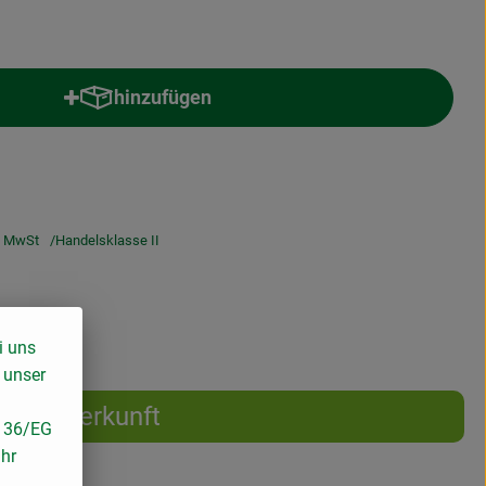
hinzufügen
Produkt zum Warenkorb hinzufügen
 MwSt
Handelsklasse II
i uns
 unser
Herkunft
/136/EG
ihr