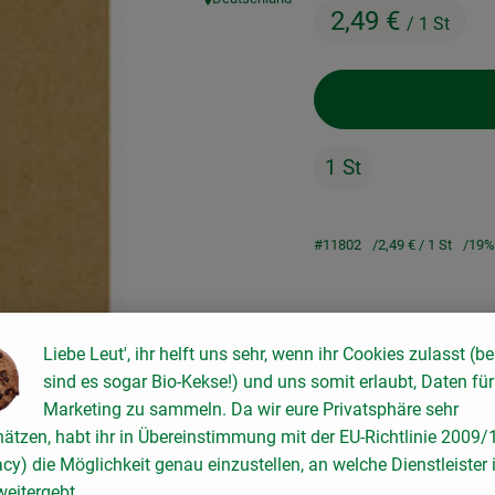
, Herkunft:
2,49 €
/ 1 St
1 St
#11802
2,49 €
/ 1 St
19%
Liebe Leut', ihr helft uns sehr, wenn ihr Cookies zulasst (be
sind es sogar Bio-Kekse!) und uns somit erlaubt, Daten für
Rezepte
Marketing zu sammeln. Da wir eure Privatsphäre sehr
hätzen, habt ihr in Übereinstimmung mit der EU-Richtlinie 2009
acy) die Möglichkeit genau einzustellen, an welche Dienstleister 
keine passenden Rezepte gefunden.
eitergebt.