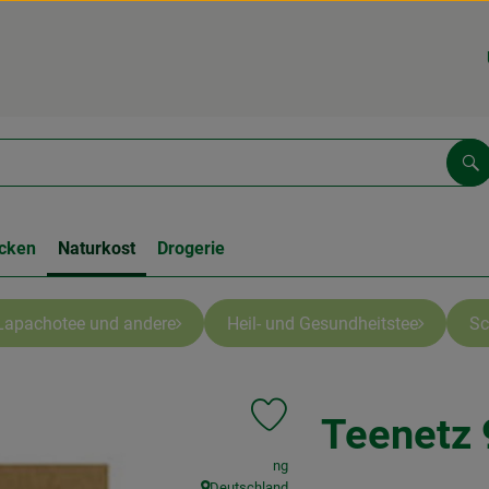
Su
cken
Naturkost
Drogerie
Lapachotee und andere
Heil- und Gesundheitstee
Sc
Teenetz 
Produkt zu Favouriten hinzufüge
, Verband:
ng
Deutschland