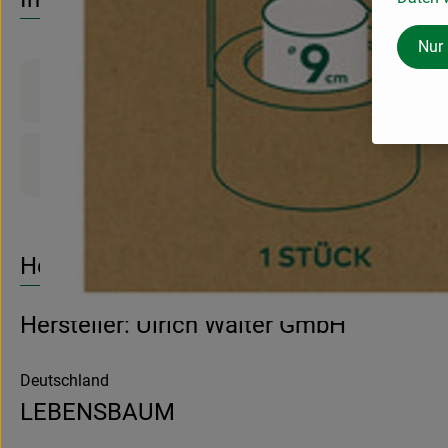
Nur
Produktinformationen
Produktdatenblatt
Herkunft
Hersteller: Ulrich Walter GmbH
Deutschland
LEBENSBAUM