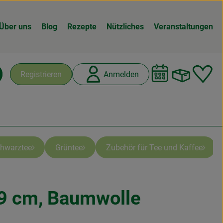
Über uns
Blog
Rezepte
Nützliches
Veranstaltungen
Warenk
L
Registrieren
Anmelden
chen
hwarztee
Grüntee
Zubehör für Tee und Kaffee
9 cm, Baumwolle
n