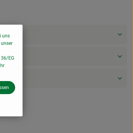
i uns
 unser
/136/EG
ihr
assen