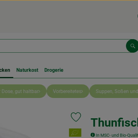
Su
cken
Naturkost
Drogerie
 Dose, gut haltbar
Vorbereitetes
Suppen, Soßen und
Thunfisc
Produkt zu Favouriten hinzufüge
, Verband:
In MSC- und Bio-Quali