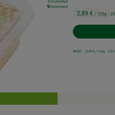
EU kontrolliert
Deutschland
, Herkunft:
2,89 €
/ 125g
23
#5301
2,89 €
/ 125g
23,
Rezepte
keine passenden Rezepte gefunden.