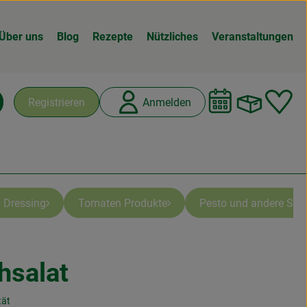
Über uns
Blog
Rezepte
Nützliches
Veranstaltungen
Warenk
L
Registrieren
Anmelden
chen
 Dressing
Tomaten Produkte
Pesto und andere Spez
hsalat
n
tät