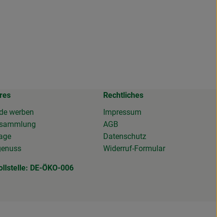
res
Rechtliches
de werben
Impressum
osammlung
AGB
tage
Datenschutz
genuss
Widerruf-Formular
ollstelle: DE-ÖKO-006
DE