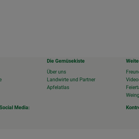
Die Gemüsekiste
Weite
Über uns
Freun
e
Landwirte und Partner
Vide
Apfelatlas
Feier
Wein
Social Media:
Kontr
 Link zu https://www.facebook.com/Gemuesekiste/?locale=de_
erner Link zu https://www.instagram.com/die_gemuesekiste/