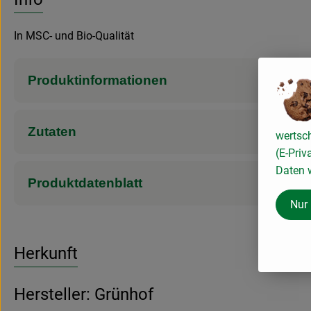
In MSC- und Bio-Qualität
Produktinformationen
Zutaten
wertsc
(E-Priv
Daten w
Produktdatenblatt
Nur
Herkunft
Hersteller: Grünhof