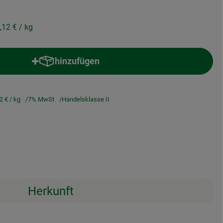
,12 €
/ kg
hinzufügen
Produkt zum Warenkorb hinzufügen
12 €
/ kg
7% MwSt
Handelsklasse II
Herkunft