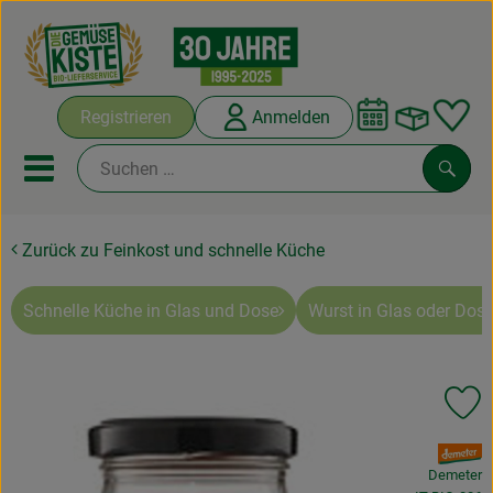
Warenko
Registrieren
Anmelden
Link
Mobiles Menu öffnen oder sc
Such
Zurück zu Feinkost und schnelle Küche
Abokisten
Kochboxen
Schnelle Küche in Glas und Dose
Wurst in Glas oder Dose
Angebote & Saisonales
Pr
Frisches
, Verband:
Weine
Demeter