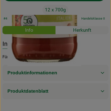
12 x 700g
#4608
47,88 €
/ 12 x 700g
5,70 €
/ kg
7% MwSt
Handelsklasse II
Rezepte
Info
Herkunft
Es wurden k
Entdecke passende Rezepte
Info
Für die vielseitige Küche
Produktinformationen
Produktdatenblatt