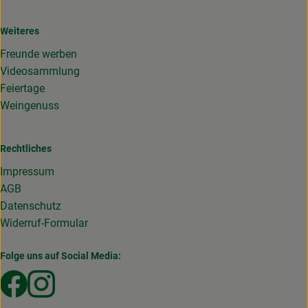
Weiteres
Freunde werben
Videosammlung
Feiertage
Weingenuss
Rechtliches
Impressum
AGB
Datenschutz
Widerruf-Formular
Folge uns auf Social Media:
Externer Link zu https://www.facebook.com/Gemuesekist
Externer Link zu https://www.instagram.com/die_g