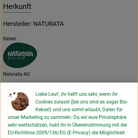
Herkunft
Hersteller: NATURATA
Italien
Naturata AG
D 71672 Marbach
Liebe Leut', ihr helft uns sehr, wenn ihr
Cookies zulasst (bei uns sind es sogar Bio-
Die NATURATA AG – „Wir leben Bio 4.0“
Kekse!) und uns somit erlaubt, Daten für
Als führender Anbieter von biologischen und bio-
unser Marketing zu sammeln. Da wir eure Privatsphäre
dynamischen Lebensmitteln zeichnet sich die NATURATA AG
sehr wertschätzen, habt ihr in Übereinstimmung mit der
durch beste Qualität, Nachhaltigkeit und einzigartigen
EU-Richtlinie 2009/136/EG (E-Privacy) die Möglichkeit
Geschmack aus. Die Marke macht dabei den extra Schritt,