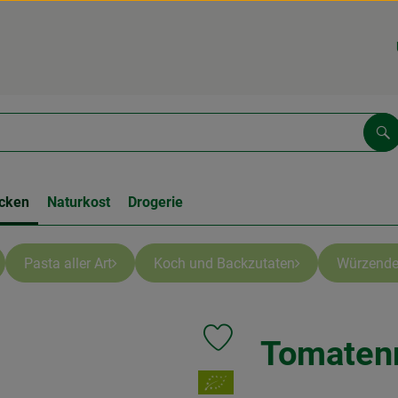
Su
cken
Naturkost
Drogerie
Pasta aller Art
Koch und Backzutaten
Würzend
Tomatenm
Produkt zu Favouriten hinzufüge
, Verband: