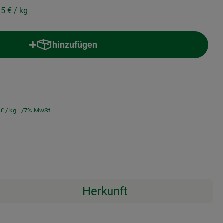
95 €
/ kg
hinzufügen
Produkt zum Warenkorb hinzufügen
 €
/ kg
7% MwSt
Herkunft