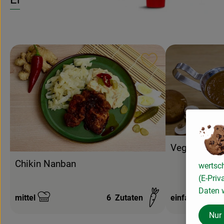
Rezept zu Favouri
Vegane Brat
Chikin Nanban
wertsc
(E-Priv
Daten w
mittel
6
Zutaten
einfach
Schwierigkeit:
Schwierigkeit:
Nur