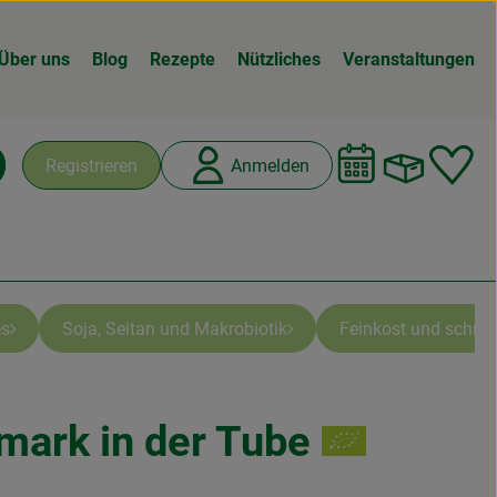
Über uns
Blog
Rezepte
Nützliches
Veranstaltungen
Warenk
L
Registrieren
Anmelden
chen
es
Soja, Seitan und Makrobiotik
Feinkost und schnel
ark in der Tube
n