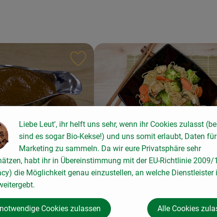
ten hinzufügen
Rezept zu Favouriten hinzufügen
Liebe Leut', ihr helft uns sehr, wenn ihr Cookies zulasst (be
sind es sogar Bio-Kekse!) und uns somit erlaubt, Daten für
ensoße
Marketing zu sammeln. Da wir eure Privatsphäre sehr
Japanisches Pfannengericht 
hätzen, habt ihr in Übereinstimmung mit der EU-Richtlinie 2009
Yakisoba
acy) die Möglichkeit genau einzustellen, an welche Dienstleister 
eitergebt.
2
Zutaten
einfach
5
Zutat
Schwierigkeit:
 notwendige Cookies zulassen
Alle Cookies zul