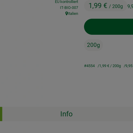
EU kontrolliert
1,99 €
/ 200g
9,
, Kontrollstelle:
IT-BIO-007
Italien
, Herkunft:
200g
#4554
1,99 €
/ 200g
9,95
Info