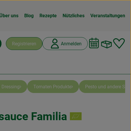
Über uns
Blog
Rezepte
Nützliches
Veranstaltungen
Warenk
L
Registrieren
Anmelden
chen
 Dressing
Tomaten Produkte
Pesto und andere Spez
auce Familia
n