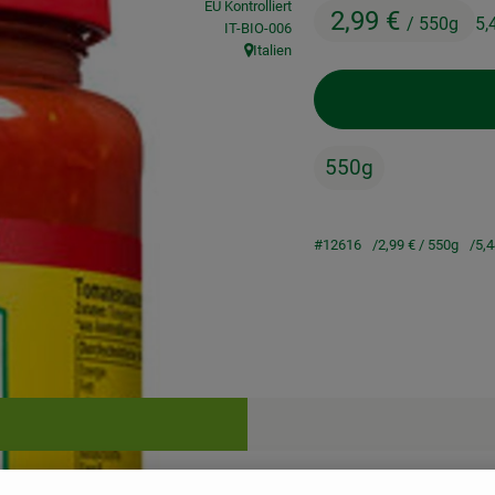
EU Kontrolliert
2,99 €
/ 550g
5,
, Kontrollstelle:
IT-BIO-006
Italien
, Herkunft:
550g
#12616
2,99 €
/ 550g
5,4
Rezepte
keine passenden Rezepte gefunden.