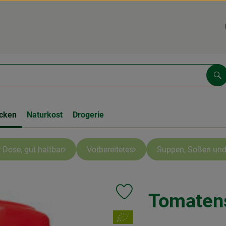
Su
cken
Naturkost
Drogerie
 Dose, gut haltbar
Vorbereitetes
Suppen, Soßen und
Tomatens
Produkt zu Favouriten hinzufüge
, Verband: