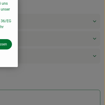
i uns
 unser
/136/EG
ihr
assen