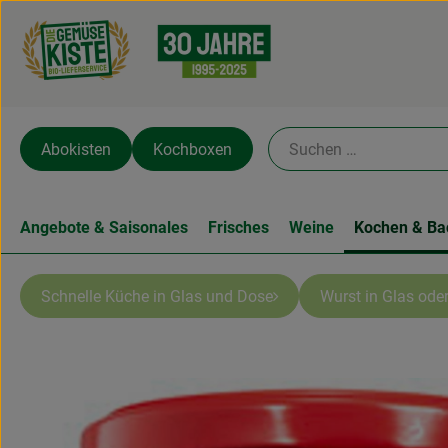
Abokisten
Kochboxen
Angebote & Saisonales
Frisches
Weine
Kochen & Ba
Schnelle Küche in Glas und Dose
Wurst in Glas oder