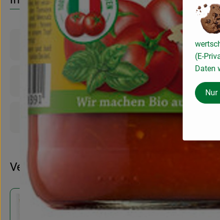
Produktinformationen
wertsc
(E-Priv
Daten w
Zutaten
Nur
Produktdatenblatt
Verwendet oder empfohlen bei
Frische Ravioli al Rucola