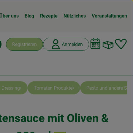
Über uns
Blog
Rezepte
Nützliches
Veranstaltungen
Warenk
L
Registrieren
Anmelden
chen
 Dressing
Tomaten Produkte
Pesto und andere Spez
ensauce mit Oliven &
hinzufügen