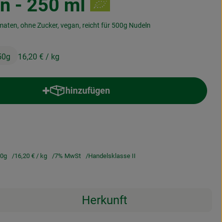
n - 250 ml
aten, ohne Zucker, vegan, reicht für 500g Nudeln
50g
16,20 €
/ kg
hinzufügen
Produkt zum Warenkorb hinzufügen
50g
16,20 €
/ kg
7% MwSt
Handelsklasse II
Herkunft