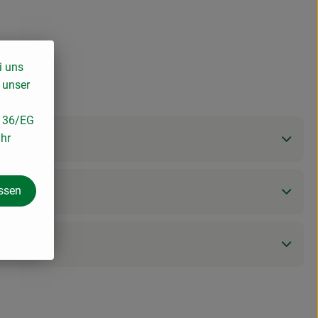
i uns
 unser
/136/EG
ihr
assen