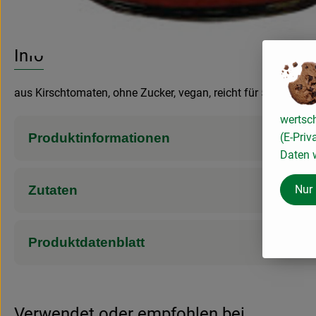
Info
aus Kirschtomaten, ohne Zucker, vegan, reicht für 500g Nude
wertsc
(E-Priv
Produktinformationen
Daten w
Nur
Zutaten
Produktdatenblatt
Verwendet oder empfohlen bei