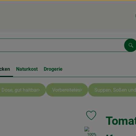
Su
cken
Naturkost
Drogerie
 Dose, gut haltbar
Vorbereitetes
Suppen, Soßen und
Tomat
Produkt zu Favouriten 
, Verband: