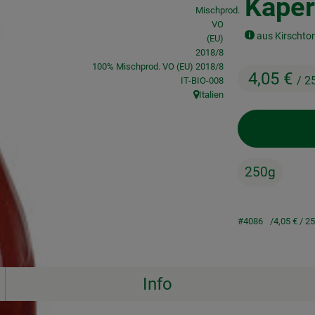
Kaper
aus Kirschtom
100% Mischprod. VO (EU) 2018/8
4,05 €
/ 2
, Kontrollstelle:
IT-BIO-008
Italien
, Herkunft:
250g
#4086
4,05 €
/ 2
Info