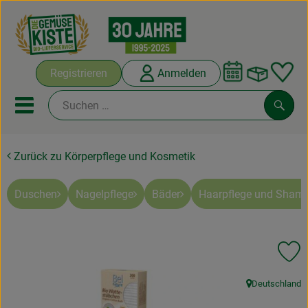
Warenko
Registrieren
Anmelden
Link
Mobiles Menu öffnen oder sc
Such
Zurück zu Körperpflege und Kosmetik
Abokisten
Kochboxen
Duschen
Nagelpflege
Bäder
Haarpflege und Sham
Angebote & Saisonales
Pr
Frisches
Deutschland
Weine
, Herkunft: