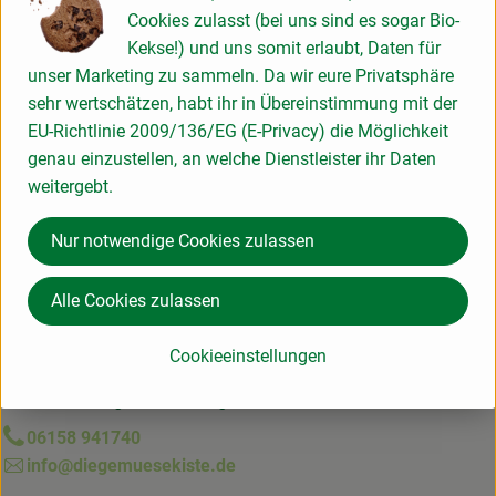
Cookies zulasst (bei uns sind es sogar Bio-
Kekse!) und uns somit erlaubt, Daten für
unser Marketing zu sammeln. Da wir eure Privatsphäre
Produktinformationen
sehr wertschätzen, habt ihr in Übereinstimmung mit der
EU-Richtlinie 2009/136/EG (E-Privacy) die Möglichkeit
genau einzustellen, an welche Dienstleister ihr Daten
Produktdatenblatt
weitergebt.
Nur notwendige Cookies zulassen
Herkunft
Alle Cookies zulassen
Deutschland
Cookieeinstellungen
Du hast eine Frage? Wir helfen gerne:
06158 941740
info@diegemuesekiste.de