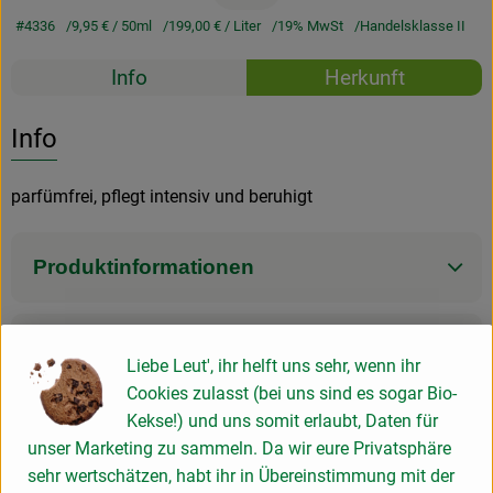
#4336
9,95 €
/ 50ml
199,00 €
/ Liter
19% MwSt
Handelsklasse II
Rezepte
Info
Herkunft
Es wurden k
Entdecke passende Rezepte
Info
parfümfrei, pflegt intensiv und beruhigt
Produktinformationen
Produktdatenblatt
Liebe Leut', ihr helft uns sehr, wenn ihr
Cookies zulasst (bei uns sind es sogar Bio-
Kekse!) und uns somit erlaubt, Daten für
unser Marketing zu sammeln. Da wir eure Privatsphäre
Herkunft
sehr wertschätzen, habt ihr in Übereinstimmung mit der