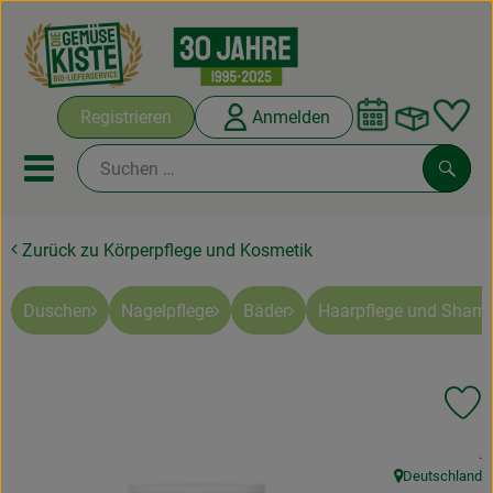
Warenko
Registrieren
Anmelden
Link
Mobiles Menu öffnen oder sc
Such
Zurück zu Körperpflege und Kosmetik
Abokisten
Kochboxen
Duschen
Nagelpflege
Bäder
Haarpflege und Sham
Angebote & Saisonales
Pr
Frisches
, 
.
Weine
Deutschland
, Herkunft: