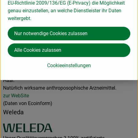
EU-Richtlinie 2009/136/EG (E-Privacy) die Möglichkeit
Hersteller: Weleda
genau einzustellen, an welche Dienstleister ihr Daten
weitergebt.
Deutschland
Nur notwendige Cookies zulassen
Weleda AG
Alle Cookies zulassen
D 73525 Schwäbisch Gmünd
Cookieeinstellungen
Hochwertige Naturpflegeprodukte für Gesicht, Körper &
Haar.
Natürlich wirksame anthroposophische Arzneimittel.
zur WebSite
(Daten von Ecoinform)
Weleda