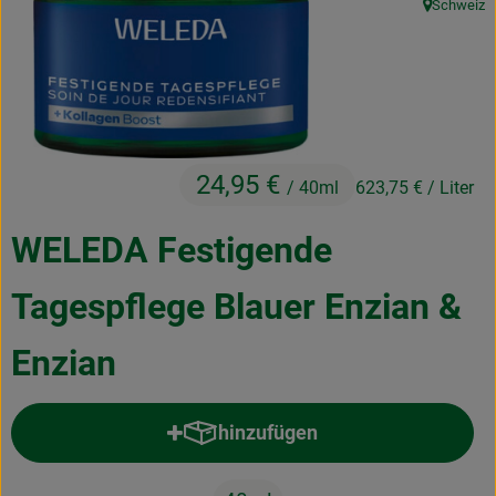
Schweiz
, Herkunft:
Kochen & Backen
Naturkost
Drogerie
24,95 €
/ 40ml
623,75 €
/ Liter
Über uns
WELEDA Festigende
Blog
Tagespflege Blauer Enzian &
Rezepte
Nützliches
Enzian
Veranstaltungen
hinzufügen
Produkt zum Warenkorb hinzufü