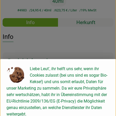
40ml
#4983
24,95 €
/ 40ml
623,75 €
/ Liter
19% MwSt
Rezepte
Info
Herkunft
Es wurden k
Entdecke passende Rezepte
Info
Produktinformationen
Liebe Leut', ihr helft uns sehr, wenn ihr
Cookies zulasst (bei uns sind es sogar Bio-
Produktdatenblatt
Kekse!) und uns somit erlaubt, Daten für
unser Marketing zu sammeln. Da wir eure Privatsphäre
sehr wertschätzen, habt ihr in Übereinstimmung mit der
EU-Richtlinie 2009/136/EG (E-Privacy) die Möglichkeit
Herkunft
genau einzustellen, an welche Dienstleister ihr Daten
weitergebt.