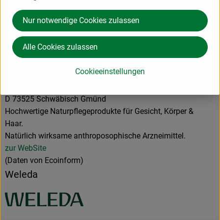
Hersteller: Weleda
Nur notwendige Cookies zulassen
Schweiz
Alle Cookies zulassen
Cookieeinstellungen
Weleda AG
D 73525 Schwäbisch Gmünd
Hochwertige Naturpflegeprodukte für Gesicht, Körper &
Haar.
Natürlich wirksame anthroposophische Arzneimittel.
zur WebSite
(Daten von Ecoinform)
Weleda