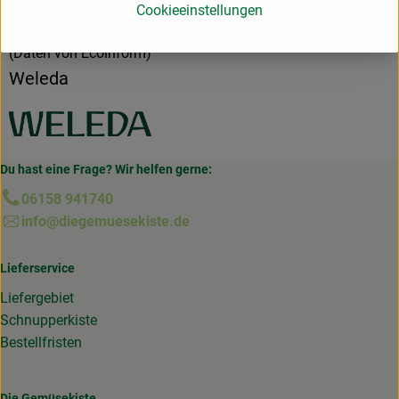
Natürlich wirksame anthroposophische Arzneimittel.
Cookieeinstellungen
zur WebSite
(Daten von Ecoinform)
Weleda
Du hast eine Frage? Wir helfen gerne:
06158 941740
info@diegemuesekiste.de
Lieferservice
Liefergebiet
Schnupperkiste
Bestellfristen
Die Gemüsekiste