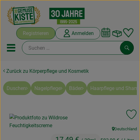
Warenko
Registrieren
Anmelden
Link
Mobiles Menu öffnen oder sc
Such
Zurück zu Körperpflege und Kosmetik
Abokisten
Kochboxen
Duschen
Nagelpflege
Bäder
Haarpflege und Sham
Angebote & Saisonales
Pr
Frisches
Deutschland
Weine
, Herkunft:
17,49 €