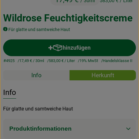
/ 30ml
583,00 €
/ Liter
Kochen & Backen
Wildrose Feuchtigkeitscreme
Naturkost
Für glatte und samtweiche Haut
Drogerie
hinzufügen
Produkt zum Warenkorb hinzuf
Über uns
#4925
17,49 €
/ 30ml
583,00 €
/ Liter
19% MwSt
Handelsklasse II
Blog
Rezepte
Info
Herkunft
Rezepte
Es wurden k
Entdecke passende Rezepte
Info
Nützliches
Für glatte und samtweiche Haut
Veranstaltungen
Produktinformationen