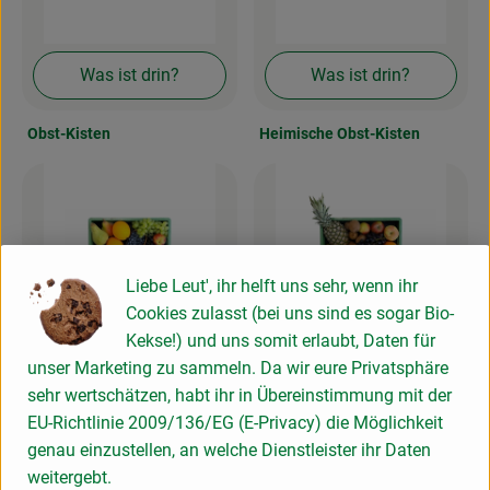
Kochen & Backen
Naturkost
Was ist drin?
Was ist drin?
Drogerie
Obst-Kisten
Heimische Obst-Kisten
Über uns
Blog
Liebe Leut', ihr helft uns sehr, wenn ihr
Rezepte
Cookies zulasst (bei uns sind es sogar Bio-
Kekse!) und uns somit erlaubt, Daten für
Nützliches
Was ist drin?
Was ist drin?
unser Marketing zu sammeln. Da wir eure Privatsphäre
Veranstaltungen
sehr wertschätzen, habt ihr in Übereinstimmung mit der
EU-Richtlinie 2009/136/EG (E-Privacy) die Möglichkeit
Obst ohne Exotik
Smoothie Obst-Kisten
genau einzustellen, an welche Dienstleister ihr Daten
weitergebt.