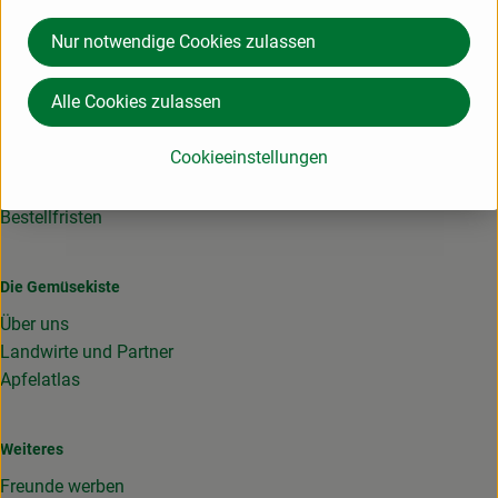
Du hast eine Frage? Wir helfen gerne:
06158 941740
Nur notwendige Cookies zulassen
info@diegemuesekiste.de
Alle Cookies zulassen
Lieferservice
Cookieeinstellungen
Liefergebiet
Schnupperkiste
Bestellfristen
Die Gemüsekiste
Über uns
Landwirte und Partner
Apfelatlas
Weiteres
Freunde werben