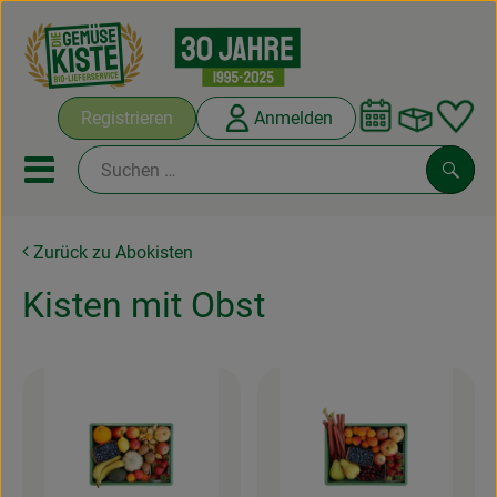
Warenko
Registrieren
Anmelden
Link
Mobiles Menu öffnen oder sc
Such
Zurück zu Abokisten
Abokisten
Kisten mit Obst
Kochboxen
Angebote & Saisonales
Frisches
Weine