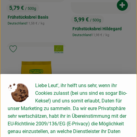
Produk
5,79 €
/ 500g
, Preis:
Frühstücksbrei Basis
5,99 €
/ 500g
, Preis:
, Referenzpreis:
Deutschland
11,58 €
/ kg
, Herkunft:
Frühstücksbrei Hildegard
, Referenzpreis:
Deutschland
11,98 €
/ kg
, Herkunft:
, Verband:
Produkt zu Favouriten hinzufügen
, Kontrollstelle:
DE-ÖKO-006
Liebe Leut', ihr helft uns sehr, wenn ihr
Cookies zulasst (bei uns sind es sogar Bio-
Kekse!) und uns somit erlaubt, Daten für
unser Marketing zu sammeln. Da wir eure Privatsphäre
sehr wertschätzen, habt ihr in Übereinstimmung mit der
EU-Richtlinie 2009/136/EG (E-Privacy) die Möglichkeit
genau einzustellen, an welche Dienstleister ihr Daten