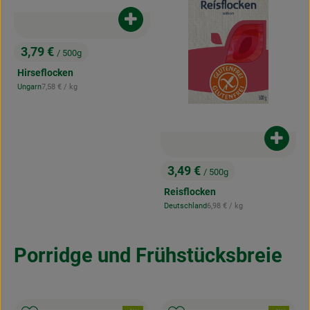
Produkt zum Warenkorb hinzufügen
3,79 €
/ 500g
, Preis:
Hirseflocken
, Referenzpreis:
Ungarn
7,58 €
/ kg
, Herkunft:
Produk
3,49 €
/ 500g
, Preis:
Reisflocken
, Referenzpreis:
Deutschland
6,98 €
/ kg
, Herkunft:
Porridge und Frühstücksbreie