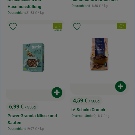
, Referenzpreis:
Deutschland
18,30 €
/ kg
Haselnussfüllung
, Herkunft:
, Referenzpreis:
Deutschland
21,63 €
/ kg
, Herkunft:
, Verband:
, Verband:
Produkt zu Favouriten hinzufügen
Produkt zu Favouriten hinzufügen
, Kontrollstelle:
AT-BIO-301
Produk
Produkt zum Warenkorb hinzufügen
4,59 €
/ 500g
, Preis:
6,99 €
/ 350g
, Preis:
b* Schoko Crunch
Power Granola Nüsse und
, Referenzpreis:
Diverse Länder
9,18 €
/ kg
, Herkunft:
Saaten
, Referenzpreis:
Deutschland
19,97 €
/ kg
, Herkunft: