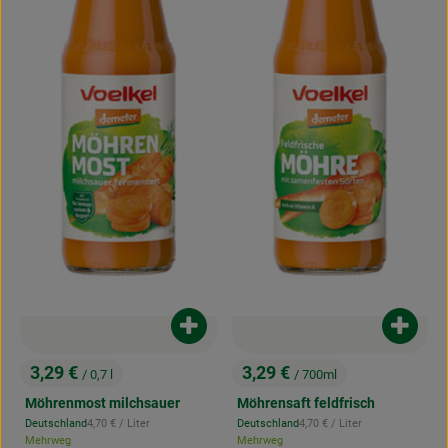
Produkt zum Warenkorb hinzufügen
Produk
3,29 €
3,29 €
/ 0,7 l
/ 700ml
, Preis:
, Preis:
Möhrenmost milchsauer
Möhrensaft feldfrisch
, Referenzpreis:
, Referenzpreis:
Deutschland
4,70 €
/ Liter
Deutschland
4,70 €
/ Liter
, Herkunft:
, Herkunft:
Mehrweg
Mehrweg