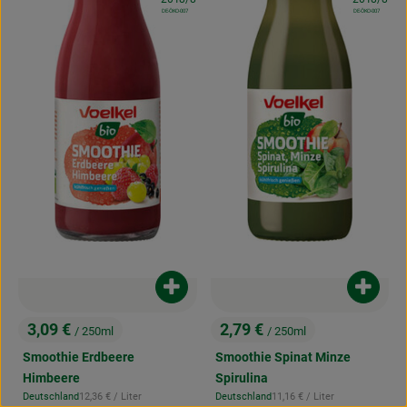
, Kontrollstelle:
, Kontrollstelle:
DE-ÖKO-007
DE-ÖKO-007
Produkt zum Warenkorb hinzufügen
Produk
3,09 €
2,79 €
/ 250ml
/ 250ml
, Preis:
, Preis:
Smoothie Erdbeere
Smoothie Spinat Minze
Himbeere
Spirulina
, Referenzpreis:
, Referenzpreis:
Deutschland
12,36 €
/ Liter
Deutschland
11,16 €
/ Liter
, Herkunft:
, Herkunft: