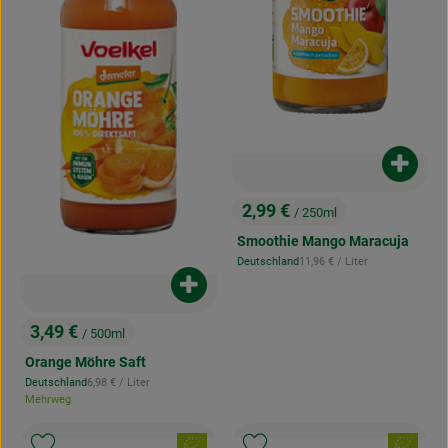
Produk
2,99 €
/ 250ml
, Preis:
Smoothie Mango Maracuja
, Referenzpreis:
Deutschland
11,96 €
/ Liter
, Herkunft:
Produkt zum Warenkorb hinzufügen
3,49 €
/ 500ml
, Preis:
Orange Möhre Saft
, Referenzpreis:
Deutschland
6,98 €
/ Liter
, Herkunft:
Mehrweg
, Verband:
, Verband: