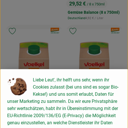
29,52 €
/ 8 x 750ml
, Preis:
Gemüse Balance (8 x 750ml)
, Referenzpreis:
Deutschland
4,92 €
/ Liter
, Herkunft:
, Verband:
, Verband:
Produkt zu Favouriten hinzufügen
Produkt zu Favouriten hinzufügen
, Kontrollstelle:
, Kontrollstelle:
DE-ÖKO-007
DE-ÖKO-007
Liebe Leut', ihr helft uns sehr, wenn ihr
Cookies zulasst (bei uns sind es sogar Bio-
Kekse!) und uns somit erlaubt, Daten für
unser Marketing zu sammeln. Da wir eure Privatsphäre
sehr wertschätzen, habt ihr in Übereinstimmung mit der
EU-Richtlinie 2009/136/EG (E-Privacy) die Möglichkeit
Produkt zum Warenkorb hinzufügen
Produk
genau einzustellen, an welche Dienstleister ihr Daten