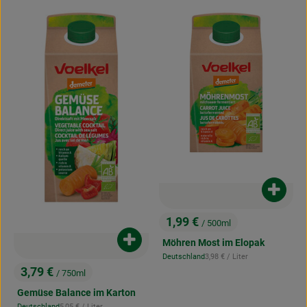
Produk
1,99 €
/ 500ml
, Preis:
Möhren Most im Elopak
Produkt zum Warenkorb hinzufügen
, Referenzpreis:
Deutschland
3,98 €
/ Liter
, Herkunft:
3,79 €
/ 750ml
, Preis:
Gemüse Balance im Karton
, Referenzpreis:
Deutschland
5,05 €
/ Liter