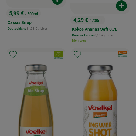
Produkt zum Warenkorb hinzufügen
Produk
5,99 €
/ 500ml
, Preis:
4,29 €
/ 700ml
Cassis Sirup
, Preis:
, Referenzpreis:
Kokos Ananas Saft 0,7L
Deutschland
11,98 €
/ Liter
, Herkunft:
, Referenzpreis:
Diverse Länder
6,13 €
/ Liter
, Herkunft:
Mehrweg
, Verband:
, Verband:
Produkt zu Favouriten hinzufügen
Produkt zu Favouriten hinzufügen
, Kontrollstelle:
DE-ÖKO-007
, Kontrollstelle:
DE-ÖKO-007