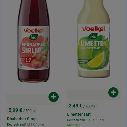
Produk
Produkt zum Warenkorb hinzufügen
2,49 €
/ 200ml
, Preis:
5,99 €
/ 500ml
, Preis:
Limettensaft
Rhabarber Sirup
, Referenzpreis:
Deutschland
12,45 €
/ Liter
, Herkunft:
, Referenzpreis:
Deutschland
11,98 €
/ Liter
Mehrweg
, Herkunft: