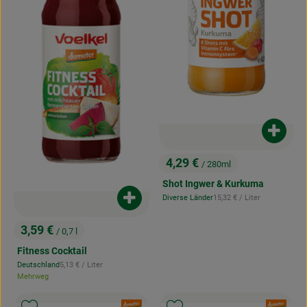
Produk
4,29 €
/ 280ml
, Preis:
Shot Ingwer & Kurkuma
, Referenzpreis:
Diverse Länder
15,32 €
/ Liter
Produkt zum Warenkorb hinzufügen
, Herkunft:
3,59 €
/ 0,7 l
, Preis:
Fitness Cocktail
, Referenzpreis:
Deutschland
5,13 €
/ Liter
, Herkunft:
Mehrweg
, Verband:
, Verband: