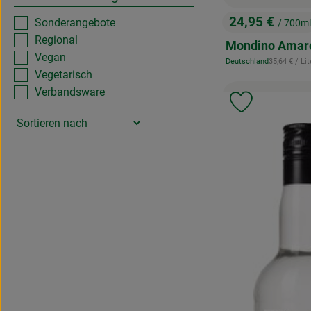
24,95 €
Sonderangebote
/ 700ml
, Preis:
Regional
Mondino Amar
Vegan
, Referenzpr
Deutschland
35,64 €
/ Lit
, Herkunft:
Vegetarisch
Verbandsware
Produkt zu 