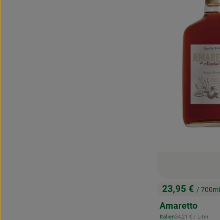
23,95 €
/ 700ml
, Preis:
Amaretto
, Referenzpreis:
Italien
34,21 €
/ Liter