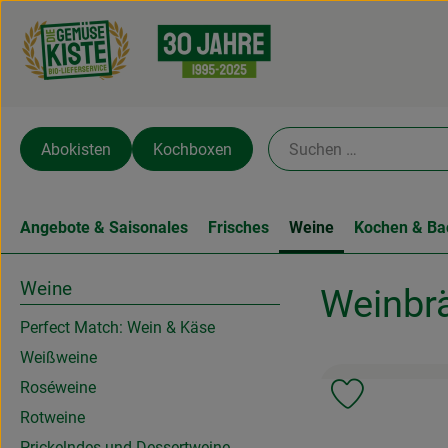
Abokisten
Kochboxen
Angebote & Saisonales
Frisches
Weine
Kochen & Ba
Weine
Weinbrä
Perfect Match: Wein & Käse
Weißweine
Roséweine
Produkt zu 
Rotweine
Prickelndes und Dessertweine