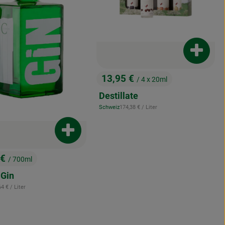
Produkt
13,95 €
/ 4 x 20ml
, Preis:
Destillate
, Referenzpreis:
Schweiz
174,38 €
/ Liter
, Herkunft:
Produkt zum Warenkorb hinzufügen
 €
/ 700ml
:
 Gin
eferenzpreis:
64 €
/ Liter