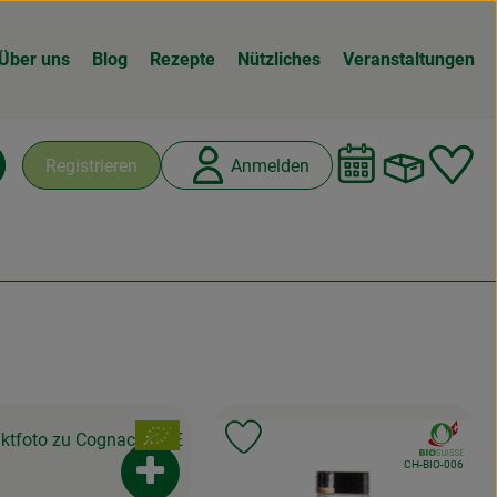
Über uns
Blog
Rezepte
Nützliches
Veranstaltungen
Warenk
L
Registrieren
Anmelden
chen
, Verband:
, Verband:
odukt zu Favouriten hinzufügen
Produkt zu Favouriten hinzuf
, Kontrollstelle:
CH-BIO-006
Produkt zum Warenkorb hinzufügen