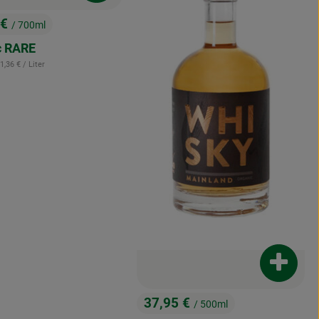
 €
/ 700ml
:
c RARE
 Referenzpreis:
1,36 €
/ Liter
enkorb hinzufügen
Produkt
37,95 €
/ 500ml
, Preis: