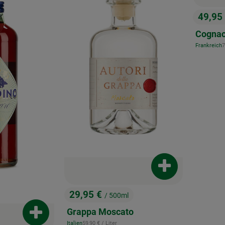
49,95
, Preis
Cogna
,
Frankreich
7
, Herkunft:
Produkt zum War
29,95 €
/ 500ml
, Preis:
Grappa Moscato
Produkt zum Warenkorb hinzufügen
, Referenzpreis:
Italien
59,90 €
/ Liter