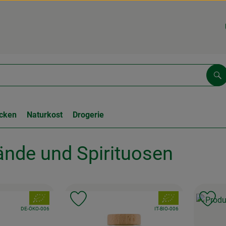
Su
cken
Naturkost
Drogerie
nde und Spirituosen
, Verband:
, Verband:
Favouriten hinzufügen
Produkt zu Favouriten hinzufügen
Pr
, Kontrollstelle:
, Kontrollstelle:
DE-ÖKO-006
IT-BIO-006