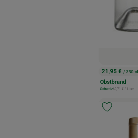
21,95 €
/ 350ml
, Preis:
Obstbrand
, Referenzpreis:
Schweiz
62,71 €
/ Liter
, Herkunft:
Produkt zu 