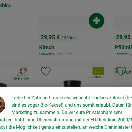
chka
Produkt zum War
29,95 €
28,95
/ 350ml
, Preis:
, Preis
Kirsch
Pflümli
, Referenzpreis:
, R
Schweiz
85,57 €
/ Liter
Schweiz
82,
, Herkunft:
, Herkunft:
, Verband:
, Verband:
Favouriten hinzufügen
Produkt zu Favouriten hinzufügen
Pr
, Kontrollstelle:
CH-BIO-006
, Kontrollstelle:
CH-BIO-006
Liebe Leut', ihr helft uns sehr, wenn ihr Cookies zulasst (be
9,99 
sind es sogar Bio-Kekse!) und uns somit erlaubt, Daten für
, Preis
Marketing zu sammeln. Da wir eure Privatsphäre sehr
Feel M
hätzen, habt ihr in Übereinstimmung mit der EU-Richtlinie 2009
(100ml
acy) die Möglichkeit genau einzustellen, an welche Dienstleister 
Deutschlan
, Herkunft: